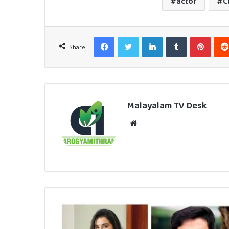
actor
C
Facebook
Twitter
LinkedIn
Tumblr
Pinter
Share
Malayalam TV Desk
Website