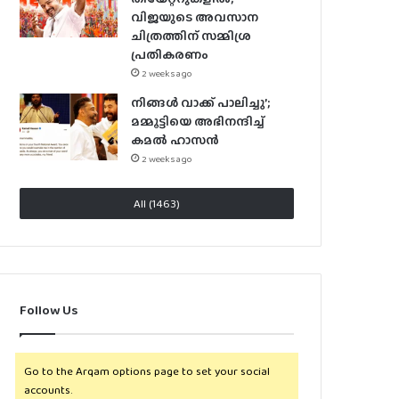
വിജയുടെ അവസാന
ചിത്രത്തിന് സമ്മിശ്ര
പ്രതികരണം
2 weeks ago
നിങ്ങൾ വാക്ക് പാലിച്ചു’;
മമ്മൂട്ടിയെ അഭിനന്ദിച്ച്
കമൽ ഹാസൻ
2 weeks ago
All (1463)
Follow Us
Go to the Arqam options page to set your social
accounts.