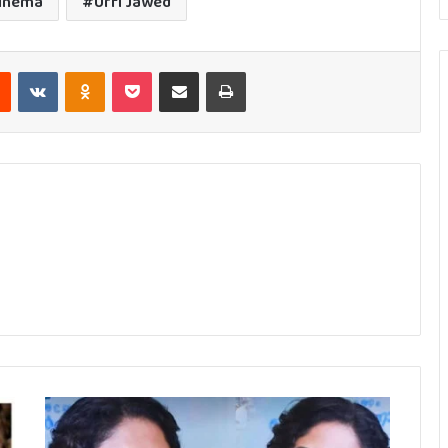
inema
Urfi Jawed
est
Reddit
VKontakte
Odnoklassniki
Pocket
Share via Email
Print