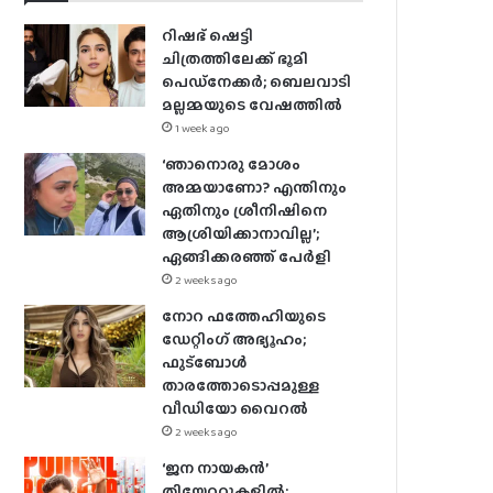
റിഷഭ് ഷെട്ടി
ചിത്രത്തിലേക്ക് ഭൂമി
പെഡ്‌നേക്കർ; ബെലവാടി
മല്ലമ്മയുടെ വേഷത്തിൽ
1 week ago
‘ഞാനൊരു മോശം
അമ്മയാണോ? എന്തിനും
ഏതിനും ശ്രീനിഷിനെ
ആശ്രിയിക്കാനാവില്ല’;
ഏങ്ങിക്കരഞ്ഞ് പേർളി
2 weeks ago
നോറ ഫത്തേഹിയുടെ
ഡേറ്റിംഗ് അഭ്യൂഹം;
ഫുട്ബോൾ
താരത്തോടൊപ്പമുള്ള
വീഡിയോ വൈറൽ
2 weeks ago
‘ജന നായകൻ’
തിയേറ്ററുകളിൽ;