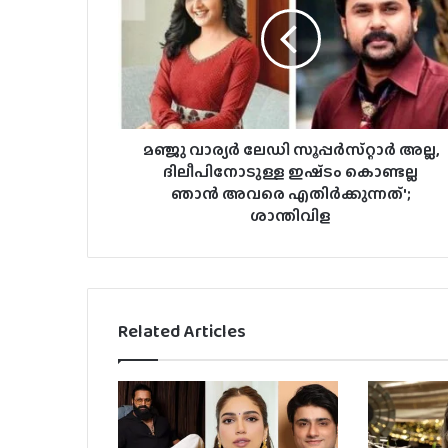
മഞ്ജു വാര്യർ ലേഡി സൂപ്പർസ്‌റ്റാർ അല്ല,
ദിലീപിനോടുള്ള ഇഷ്‌ടം കൊണ്ടല്ല
ഞാൻ അവരെ എതിർക്കുന്നത്';
ശാന്തിവിള
Related Articles