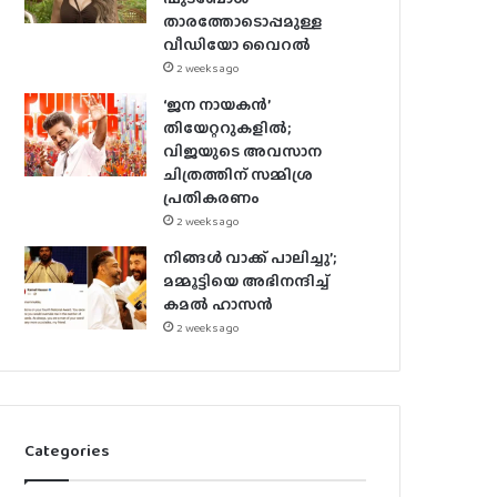
താരത്തോടൊപ്പമുള്ള
വീഡിയോ വൈറൽ
2 weeks ago
‘ജന നായകൻ’
തിയേറ്ററുകളിൽ;
വിജയുടെ അവസാന
ചിത്രത്തിന് സമ്മിശ്ര
പ്രതികരണം
2 weeks ago
നിങ്ങൾ വാക്ക് പാലിച്ചു’;
മമ്മൂട്ടിയെ അഭിനന്ദിച്ച്
കമൽ ഹാസൻ
2 weeks ago
Categories