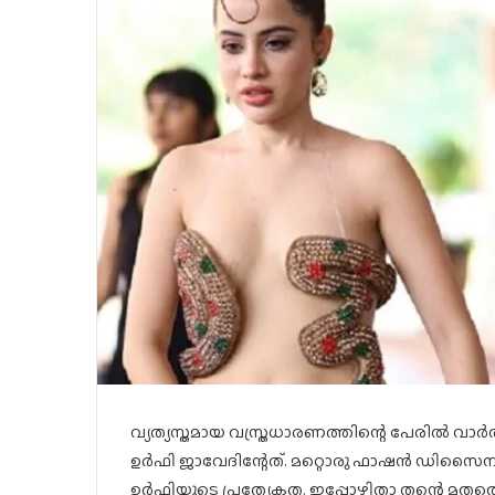
വ്യത്യസ്തമായ വസ്ത്രധാരണത്തിന്റെ പേരിൽ വാർ
ഉർഫി ജാവേദിന്റേത്. മറ്റൊരു ഫാഷൻ ഡിസൈനർ പ
ഉർഫിയുടെ പ്രത്യേകത. ഇപ്പോഴിതാ തന്റെ മതത്