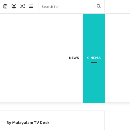
ter
YouTube
Instagram
Log
Random
Sidebar
Search
In
Article
for
NEWS
CINEMA
By Malayalam TV Desk