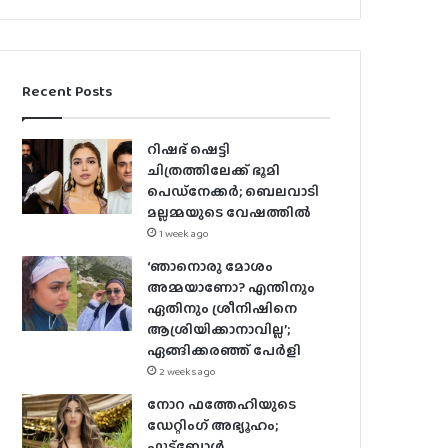
Recent Posts
റിഷഭ് ഷെട്ടി
ചിത്രത്തിലേക്ക് ഭൂമി
പെഡ്‌നേക്കർ; ബെലവാടി
മല്ലമ്മയുടെ വേഷത്തിൽ
1 week ago
‘ഞാനൊരു മോശം
അമ്മയാണോ? എന്തിനും
ഏതിനും ശ്രീനിഷിനെ
ആശ്രിയിക്കാനാവില്ല’;
ഏങ്ങിക്കരഞ്ഞ് പേർളി
2 weeks ago
നോറ ഫത്തേഹിയുടെ
ഡേറ്റിംഗ് അഭ്യൂഹം;
ഫുട്ബോൾ