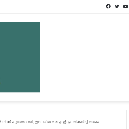
Facebook
Twit
്ന് പുറത്താക്കി,​ ഇനി ഗീത ഭരദ്വാജ്’; പ്രതികരിച്ച് താരം