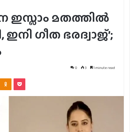
െ ഇസ്ലാം മതത്തിൽ
,​ ഇനി ഗീത ഭരദ്വാജ്’;
ം
0
3
1 minute read
Kontakte
Odnoklassniki
Pocket