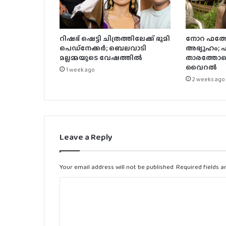
റിഷഭ് ഷെട്ടി ചിത്രത്തിലേക്ക് ഭൂമി
നോറ ഫത്തേ
പെഡ്‌നേക്കർ; ബെലവാടി
അഭ്യൂഹം;
മല്ലമ്മയുടെ വേഷത്തിൽ
താരത്തോട
വൈറൽ
1 week ago
2 weeks ago
Leave a Reply
Your email address will not be published.
Required fields 
C
o
m