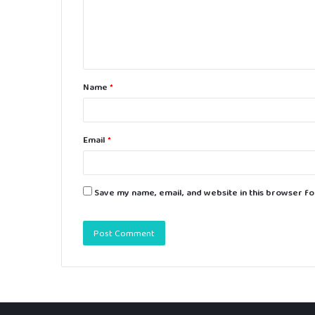
m
e
n
t
Name
*
*
Email
*
Save my name, email, and website in this browser fo