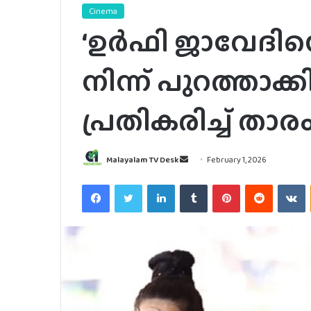
Cinema
‘ഉ‍ർഫി ജാവേദിന
നിന്ന് പുറത്താക്കി
പ്രതികരിച്ച് താര
Send
Malayalam TV Desk
February 1, 2026
an
Facebook
Twitter
LinkedIn
Tumblr
Pinterest
Reddit
V
email