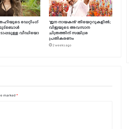
ഹിയുടെ ഡേറ്റിംഗ്
‘ജന നായകൻ’ തിയേറ്ററുകളിൽ;
 ഫുട്ബോൾ
വിജയുടെ അവസാന
ൊപ്പമുള്ള വീഡിയോ
ചിത്രത്തിന് സമ്മിശ്ര
പ്രതികരണം
2 weeks ago
are marked
*