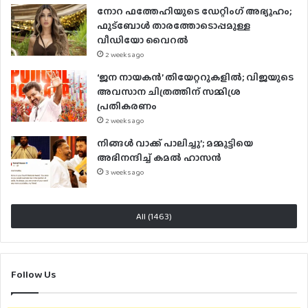
നോറ ഫത്തേഹിയുടെ ഡേറ്റിംഗ് അഭ്യൂഹം;
ഫുട്ബോൾ താരത്തോടൊപ്പമുള്ള
വീഡിയോ വൈറൽ
2 weeks ago
‘ജന നായകൻ’ തിയേറ്ററുകളിൽ; വിജയുടെ
അവസാന ചിത്രത്തിന് സമ്മിശ്ര
പ്രതികരണം
2 weeks ago
നിങ്ങൾ വാക്ക് പാലിച്ചു’; മമ്മൂട്ടിയെ
അഭിനന്ദിച്ച് കമൽ ഹാസൻ
3 weeks ago
All (1463)
Follow Us