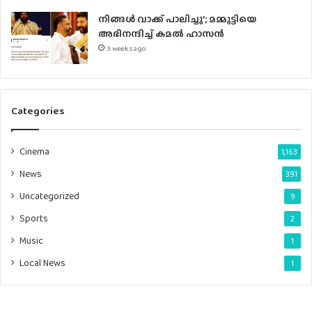
നിങ്ങൾ വാക്ക് പാലിച്ചു’; മമ്മൂട്ടിയെ
അഭിനന്ദിച്ച് കമൽ ഹാസൻ
3 weeks ago
Categories
Cinema
1,163
News
391
Uncategorized
9
Sports
2
Music
1
Local News
1