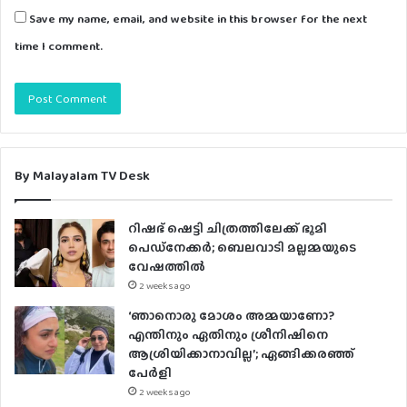
Save my name, email, and website in this browser for the next
time I comment.
By Malayalam TV Desk
റിഷഭ് ഷെട്ടി ചിത്രത്തിലേക്ക് ഭൂമി
പെഡ്‌നേക്കർ; ബെലവാടി മല്ലമ്മയുടെ
വേഷത്തിൽ
2 weeks ago
‘ഞാനൊരു മോശം അമ്മയാണോ?
എന്തിനും ഏതിനും ശ്രീനിഷിനെ
ആശ്രിയിക്കാനാവില്ല’; ഏങ്ങിക്കരഞ്ഞ്
പേർളി
2 weeks ago