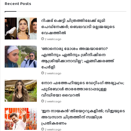
Recent Posts
റിഷഭ് ഷെട്ടി ചിത്രത്തിലേക്ക് ഭൂമി
പെഡ്‌നേക്കർ; ബെലവാടി മല്ലമ്മയുടെ
വേഷത്തിൽ
2 weeks ago
‘ഞാനൊരു മോശം അമ്മയാണോ?
എന്തിനും ഏതിനും ശ്രീനിഷിനെ
ആശ്രിയിക്കാനാവില്ല’; ഏങ്ങിക്കരഞ്ഞ്
പേർളി
2 weeks ago
നോറ ഫത്തേഹിയുടെ ഡേറ്റിംഗ് അഭ്യൂഹം;
ഫുട്ബോൾ താരത്തോടൊപ്പമുള്ള
വീഡിയോ വൈറൽ
2 weeks ago
‘ജന നായകൻ’ തിയേറ്ററുകളിൽ; വിജയുടെ
അവസാന ചിത്രത്തിന് സമ്മിശ്ര
പ്രതികരണം
2 weeks ago