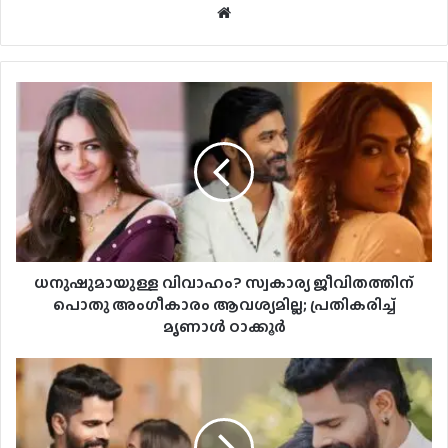
Website
ധനുഷുമായുള്ള വിവാഹം? സ്വകാര്യ ജീവിതത്തിന്
പൊതു അംഗീകാരം ആവശ്യമില്ല; പ്രതികരിച്ച്
മൃണാൾ ഠാക്കൂർ