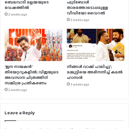
ബെലവാടി മല്ലമ്മയുടെ
ഫുട്ബോൾ
വേഷത്തിൽ
താരത്തോടൊപ്പമുള്ള
വീഡിയോ വൈറൽ
2 weeks ago
2 weeks ago
‘ജന നായകൻ’
നിങ്ങൾ വാക്ക് പാലിച്ചു’;
തിയേറ്ററുകളിൽ; വിജയുടെ
മമ്മൂട്ടിയെ അഭിനന്ദിച്ച് കമൽ
അവസാന ചിത്രത്തിന്
ഹാസൻ
സമ്മിശ്ര പ്രതികരണം
3 weeks ago
2 weeks ago
Leave a Reply