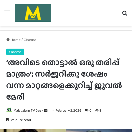
Menu
Se
fo
Home
/
Cinema
Cinema
‘അവിടെ തൊട്ടാൽ ഒരു തരിപ്പ്
മാത്രം’; സർജറിക്കു ശേഷം
വന്ന മാറ്റങ്ങളെക്കുറിച്ച് ജുവൽ
മേരി
Send
Malayalam TV Desk
February 2, 2026
0
8
an
1 minute read
email