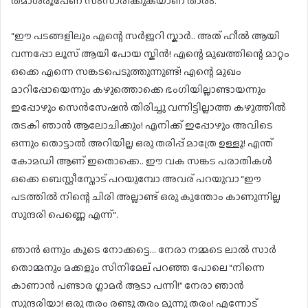
തമാശരൂപേണ സംസാരിക്കുകയാണ് താരം.
“ഈ പടങ്ങളിലും എന്റെ സർജറി സ്കാർ.. അത് ഹീൽ ആയി
വന്നപ്പോ ലൂസ് ആയി പോയ സ്കിൻ! എന്റെ മുഖത്തിന്റെ മാറ്റം
ഒക്കെ എന്നെ സങ്കടപെടുത്തുന്നുണ്ട്! എന്റെ മുഖം
മാറിപ്പോയെന്നും കഴുത്തൊക്കെ ഭംഗിയില്ലാണ്ടായന്നും
ഇപ്പോഴും സെൻസേഷൻ തിരിച്ചു വന്നിട്ടില്ലാത്ത കഴുത്തിൽ
തടകി ഞാൻ ആലോചിക്കും! എനിക്ക് ഇപ്പോഴും അവിടെ
ഒന്നും തൊട്ടാൽ അറിയില്ല ഒരു തരിപ്പ് മാത്രേ ഉള്ളൂ! എന്ത്
കോമഡി ആണ് ഇതൊക്കെ.. ഈ വക സങ്കട പരാതികൾ
ഒക്കെ ബെസ്റ്റീസ്നോട് പറയുമ്പോ അവര് പറയുവാ “ഈ
പടത്തിൽ നിന്റെ ചിരി അല്ലാണ്ട് ഒരു കുന്തോം കാണുന്നില്ല
സുന്ദരി പെണ്ണെ എന്ന്“.
ഞാൻ ഒന്നും കൂടെ നോക്കട്ടെ… നേരാ നമ്മടെ ലാൽ സാർ
തൊമ്മനും മക്കളും സിനിമേല് പറഞ്ഞ പോലെ “നിന്നെ
കാണാൻ പണ്ടാര ഗ്ലാമർ ആടാ പന്നി!” നേരാ ഞാൻ
സുന്ദരിയാ! ഒരു തരം രണ്ടു തരം മൂന്നു തരം! എന്നോട്