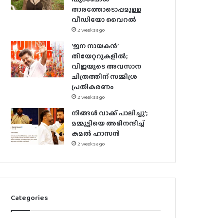
താരത്തോടൊപ്പമുള്ള
വീഡിയോ വൈറൽ
2 weeks ago
‘ജന നായകൻ’
തിയേറ്ററുകളിൽ;
വിജയുടെ അവസാന
ചിത്രത്തിന് സമ്മിശ്ര
പ്രതികരണം
2 weeks ago
നിങ്ങൾ വാക്ക് പാലിച്ചു’;
മമ്മൂട്ടിയെ അഭിനന്ദിച്ച്
കമൽ ഹാസൻ
2 weeks ago
Categories