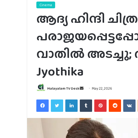
Cinema
ആദ്യ ഹിന്ദി ചിത്
പരാജയപ്പെട്ടപ
വാതിൽ അടച്ചു; 
Jyothika
Send
Malayalam TV Desk
May 22, 2026
an
Facebook
Twitter
LinkedIn
Tumblr
Pinterest
Reddit
V
email