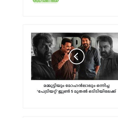
മമ്മൂട്ടിയും മോഹൻലാലും ഒന്നിച്ച
‘പേട്രിയറ്റ്’ ജൂൺ 5 മുതൽ ഒടിടിയിലേക്ക്