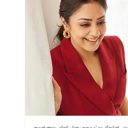
തന്റെ ആദ്യ ഹിന്ദി ചിത്രം ബോക്സ് ഓഫീസിൽ പ