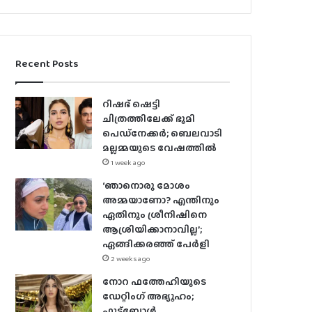
Recent Posts
റിഷഭ് ഷെട്ടി
ചിത്രത്തിലേക്ക് ഭൂമി
പെഡ്‌നേക്കർ; ബെലവാടി
മല്ലമ്മയുടെ വേഷത്തിൽ
1 week ago
‘ഞാനൊരു മോശം
അമ്മയാണോ? എന്തിനും
ഏതിനും ശ്രീനിഷിനെ
ആശ്രിയിക്കാനാവില്ല’;
ഏങ്ങിക്കരഞ്ഞ് പേർളി
2 weeks ago
നോറ ഫത്തേഹിയുടെ
ഡേറ്റിംഗ് അഭ്യൂഹം;
ഫുട്ബോൾ