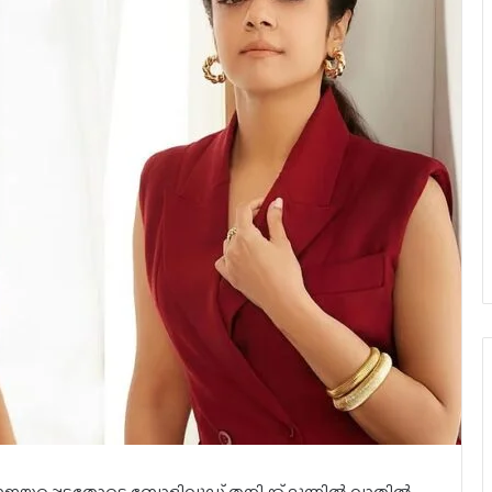
രാജയപ്പെട്ടതോടെ ബോളിവുഡ് തനിക്ക് മുന്നിൽ വാതിൽ