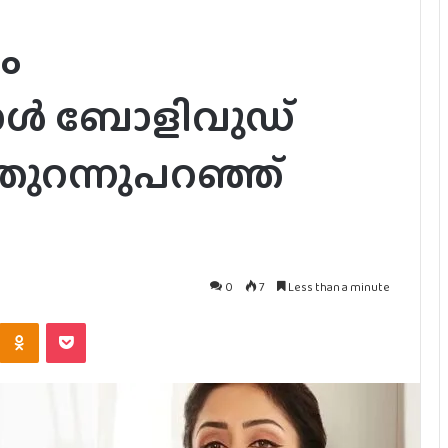
രം
്പോൾ ബോളിവുഡ്
തുറന്നുപറഞ്ഞ്
0
7
Less than a minute
Kontakte
Odnoklassniki
Pocket