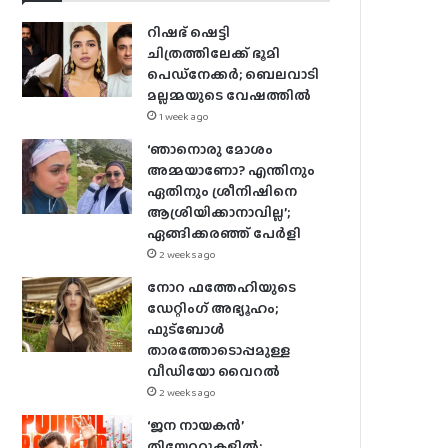
റിഷഭ് ഷെട്ടി
ചിത്രത്തിലേക്ക് ഭൂമി
പെഡ്‌നേക്കർ; ബെലവാടി
മല്ലമ്മയുടെ വേഷത്തിൽ
1 week ago
‘ഞാനൊരു മോശം
അമ്മയാണോ? എന്തിനും
ഏതിനും ശ്രീനിഷിനെ
ആശ്രിയിക്കാനാവില്ല’;
ഏങ്ങിക്കരഞ്ഞ് പേർളി
2 weeks ago
നോറ ഫത്തേഹിയുടെ
ഡേറ്റിംഗ് അഭ്യൂഹം;
ഫുട്ബോൾ
താരത്തോടൊപ്പമുള്ള
വീഡിയോ വൈറൽ
2 weeks ago
‘ജന നായകൻ’
തിയേറ്ററുകളിൽ;