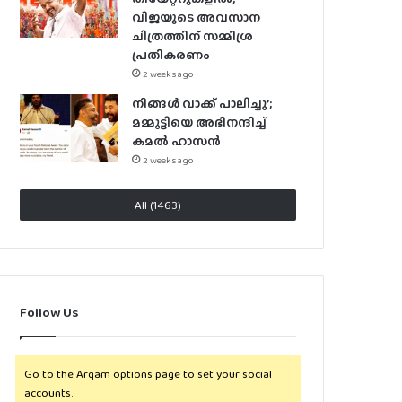
വിജയുടെ അവസാന
ചിത്രത്തിന് സമ്മിശ്ര
പ്രതികരണം
2 weeks ago
നിങ്ങൾ വാക്ക് പാലിച്ചു’;
മമ്മൂട്ടിയെ അഭിനന്ദിച്ച്
കമൽ ഹാസൻ
2 weeks ago
All (1463)
Follow Us
Go to the Arqam options page to set your social
accounts.