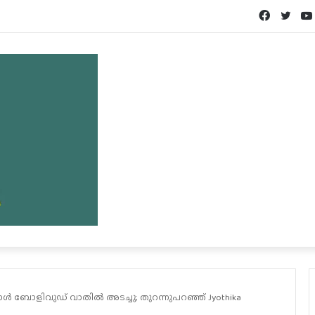
Facebook
Twit
പ്പോൾ ബോളിവുഡ് വാതിൽ അടച്ചു; തുറന്നുപറഞ്ഞ് Jyothika