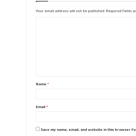
Your email address will not be published.
Required fields 
C
o
m
m
e
n
t
Name
*
*
Email
*
Save my name, email, and website in this browser fo