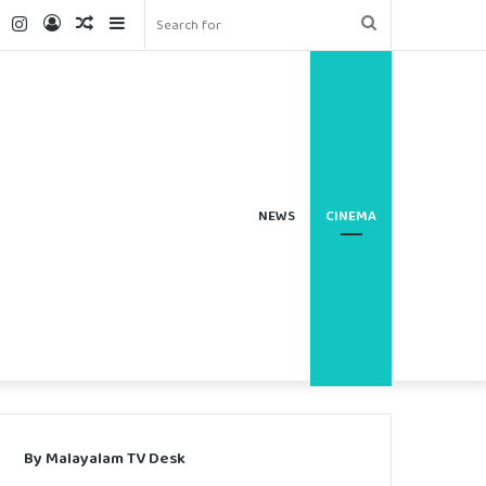
ter
YouTube
Instagram
Log
Random
Sidebar
Search
In
Article
for
NEWS
CINEMA
By Malayalam TV Desk