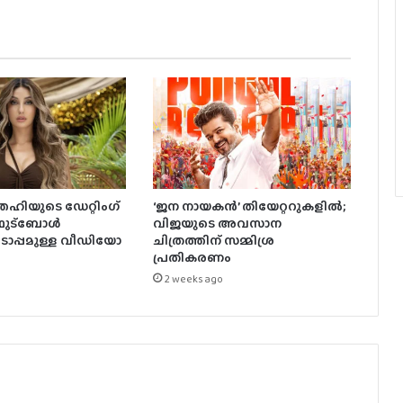
ഹിയുടെ ഡേറ്റിംഗ്
‘ജന നായകൻ’ തിയേറ്ററുകളിൽ;
 ഫുട്ബോൾ
വിജയുടെ അവസാന
ൊപ്പമുള്ള വീഡിയോ
ചിത്രത്തിന് സമ്മിശ്ര
പ്രതികരണം
2 weeks ago