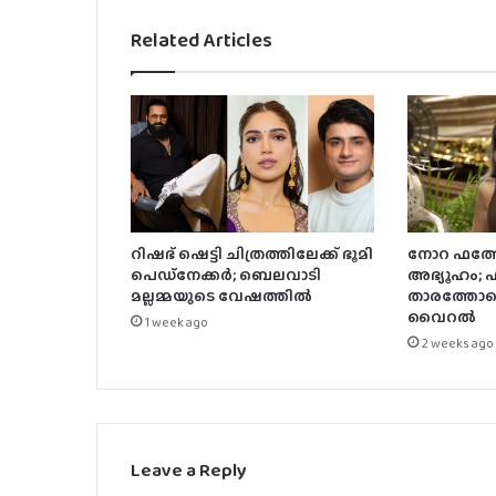
Related Articles
റിഷഭ് ഷെട്ടി ചിത്രത്തിലേക്ക് ഭൂമി
നോറ ഫത്തേ
പെഡ്‌നേക്കർ; ബെലവാടി
അഭ്യൂഹം;
മല്ലമ്മയുടെ വേഷത്തിൽ
താരത്തോട
വൈറൽ
1 week ago
2 weeks ago
Leave a Reply