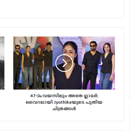
47-ാം വയസിലും അതേ ഗ്ലാമർ;
വൈറലായി Jyothikaയുടെ പുതിയ
ചിത്രങ്ങൾ