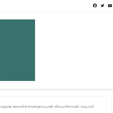
Facebook
Twit
കനുമായ അരവിന്ദ് വേണുഗോപാൽ വിവാഹിതനായി; വധു നടി