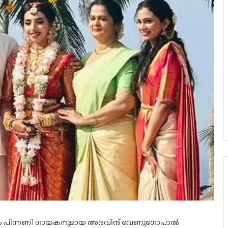
ും പിന്നണി ഗായകനുമായ അരവിന്ദ് വേണുഗോപാൽ