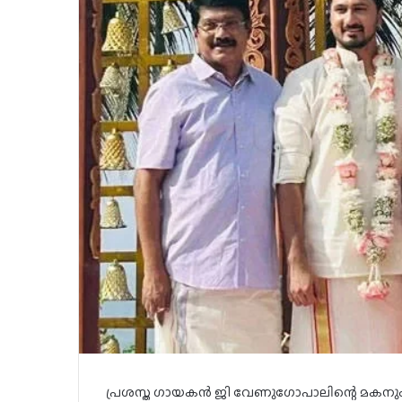
പ്രശസ്ത ഗായകൻ ജി വേണുഗോപാലിന്റെ മകന