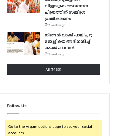
വിജയുടെ അവസാന
ചിത്രത്തിന് സമ്മിശ്ര
പ്രതികരണം
2 weeks ago
നിങ്ങൾ വാക്ക് പാലിച്ചു’;
മമ്മൂട്ടിയെ അഭിനന്ദിച്ച്
കമൽ ഹാസൻ
2 weeks ago
All (1463)
Follow Us
Go to the Arqam options page to set your social
accounts.