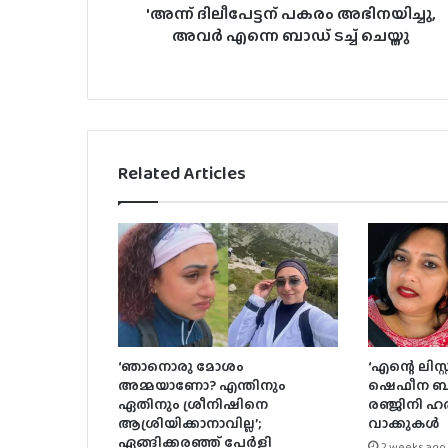
'അന്ന് ദിലീപേട്ടന് പകരം അഭിനയിച്ചു,
അവർ എന്നെ ബാഡ് ടച്ച് ചെയ്തു
Related Articles
‘ഞാനൊരു മോശം
‘എന്റെ ലിസ്
അമ്മയാണോ? എന്തിനും
ഷെഫീന ബീ
ഏതിനും ശ്രീനിഷിനെ
രഞ്ജിനി ഹര
ആശ്രിയിക്കാനാവില്ല’;
വാക്കുകൾ
ഏങ്ങിക്കരഞ്ഞ് പേർളി
2 weeks ago