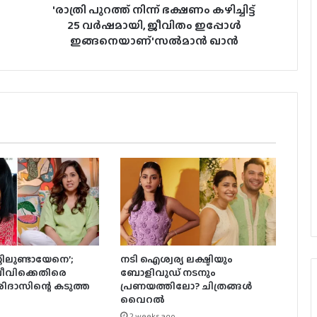
'രാത്രി പുറത്ത് നിന്ന് ഭക്ഷണം കഴിച്ചിട്ട്
25 വര്‍ഷമായി, ജീവിതം ഇപ്പോള്‍
ഇങ്ങനെയാണ്'സല്‍മാന്‍ ഖാന്‍
റ്റിലുണ്ടായേനെ’;
നടി ഐശ്വര്യ ലക്ഷ്മിയും
വിക്കെതിരെ
ബോളിവുഡ് നടനും
ിദാസിന്റെ കടുത്ത
പ്രണയത്തിലോ? ചിത്രങ്ങൾ
വെെറൽ
2 weeks ago