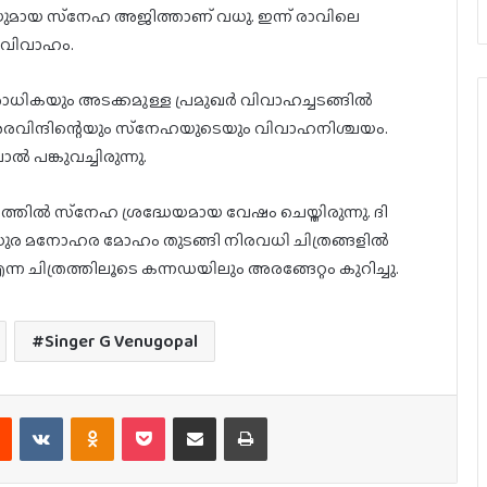
മായ സ്‌നേഹ അജിത്താണ് വധു. ഇന്ന് രാവിലെ
 വിവാഹം.
ാധികയും അടക്കമുള്ള പ്രമുഖർ വിവാഹച്ചടങ്ങിൽ
 അരവിന്ദിന്റെയും സ്‌നേഹയുടെയും വിവാഹനിശ്ചയം.
 പങ്കുവച്ചിരുന്നു.
ത്തിൽ സ്‌നേഹ ശ്രദ്ധേയമായ വേഷം ചെയ്തിരുന്നു. ദി
ധുര മനോഹര മോഹം തുടങ്ങി നിരവധി ചിത്രങ്ങളിൽ
്ന ചിത്രത്തിലൂടെ കന്നഡയിലും അരങ്ങേറ്റം കുറിച്ചു.
Singer G Venugopal
est
Reddit
VKontakte
Odnoklassniki
Pocket
Share via Email
Print