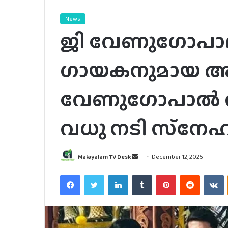
News
ജി വേണുഗോപാല
ഗായകനുമായ അര
വേണുഗോപാൽ വ
വധു നടി സ്‌നേ
Send
Malayalam TV Desk
December 12, 2025
an
Facebook
Twitter
LinkedIn
Tumblr
Pinterest
Reddit
V
email