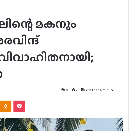
ിന്റെ മകനും
വിന്ദ്
ിവാഹിതനായി;
ഹ
0
2
Less than a minute
Kontakte
Odnoklassniki
Pocket