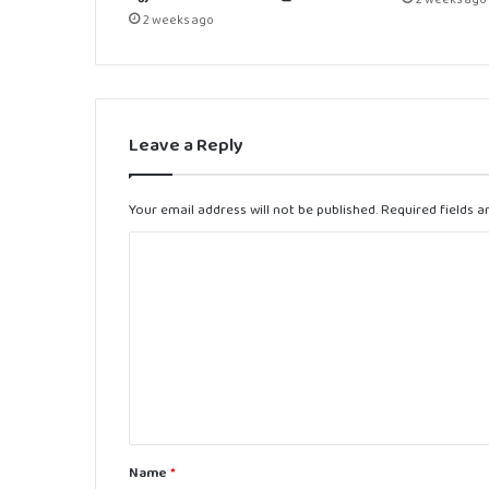
2 weeks ago
Leave a Reply
Your email address will not be published.
Required fields 
C
o
m
m
e
n
t
Name
*
*