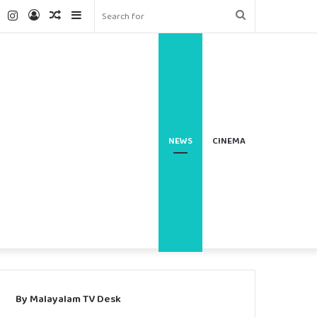
ter
YouTube
Instagram
Log
Random
Sidebar
Search
In
Article
for
NEWS
CINEMA
By Malayalam TV Desk