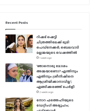
Recent Posts
റിഷഭ് ഷെട്ടി
ചിത്രത്തിലേക്ക് ഭൂമി
പെഡ്‌നേക്കർ; ബെലവാടി
മല്ലമ്മയുടെ വേഷത്തിൽ
1 week ago
‘ഞാനൊരു മോശം
അമ്മയാണോ? എന്തിനും
ഏതിനും ശ്രീനിഷിനെ
ആശ്രിയിക്കാനാവില്ല’;
ഏങ്ങിക്കരഞ്ഞ് പേർളി
2 weeks ago
നോറ ഫത്തേഹിയുടെ
ഡേറ്റിംഗ് അഭ്യൂഹം;
ഫുട്ബോൾ