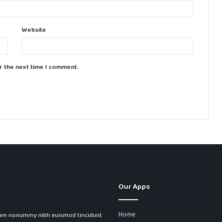
Website
r the next time I comment.
Our Apps
Home
 diam nonummy nibh euismod tincidunt