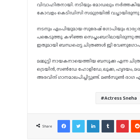
വിവാഹിതനായി. നടിയും മോ‌ഡലും നർത്തകിയു
കോവളം കെടിഡിസി സമുദ്രയിൽ വച്ചായിരുന്നു
നടനും എംപിയുമായ സുരേഷ് ഗോപിയും ഭാര്യ ര
പങ്കെടുത്തു. കഴിഞ്ഞ സെപ്തംബറിലായിരുന്നു
ഇതുമായി ബന്ധപ്പെട്ട ചിത്രങ്ങൾ ജി വേണുഗോപാൽ
മമ്മൂട്ടി നായകനായെത്തിയ ബസൂക്ക എന്ന ചിത്ര
ട്രെയിൻ, സൺഡേ ഹോളിഡേ, ലൂക്ക, ഹൃദയം, മ
അരവിന്ദ് ഗാനമാലപിച്ചിട്ടുണ്ട്. മൺസൂൺ രാഗ എന
Actress Sneha
Facebook
Twitter
LinkedIn
Tumblr
Pinter
Share