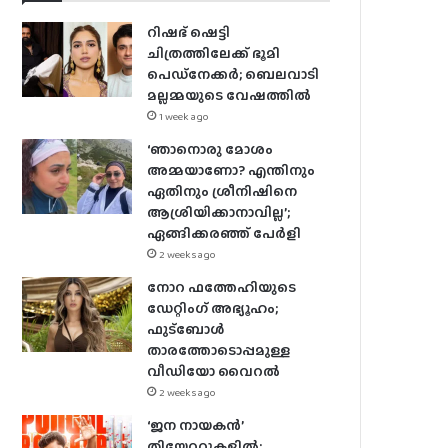
റിഷഭ് ഷെട്ടി
ചിത്രത്തിലേക്ക് ഭൂമി
പെഡ്‌നേക്കർ; ബെലവാടി
മല്ലമ്മയുടെ വേഷത്തിൽ
1 week ago
‘ഞാനൊരു മോശം
അമ്മയാണോ? എന്തിനും
ഏതിനും ശ്രീനിഷിനെ
ആശ്രിയിക്കാനാവില്ല’;
ഏങ്ങിക്കരഞ്ഞ് പേർളി
2 weeks ago
നോറ ഫത്തേഹിയുടെ
ഡേറ്റിംഗ് അഭ്യൂഹം;
ഫുട്ബോൾ
താരത്തോടൊപ്പമുള്ള
വീഡിയോ വൈറൽ
2 weeks ago
‘ജന നായകൻ’
തിയേറ്ററുകളിൽ;