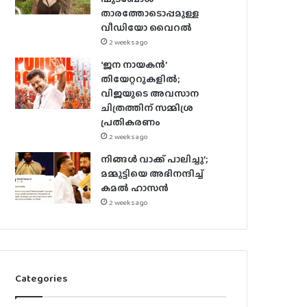
താരത്തോടൊപ്പമുള്ള
വീഡിയോ വൈറൽ
2 weeks ago
‘ജന നായകൻ’
തിയേറ്ററുകളിൽ;
വിജയുടെ അവസാന
ചിത്രത്തിന് സമ്മിശ്ര
പ്രതികരണം
2 weeks ago
നിങ്ങൾ വാക്ക് പാലിച്ചു’;
മമ്മൂട്ടിയെ അഭിനന്ദിച്ച്
കമൽ ഹാസൻ
2 weeks ago
Categories