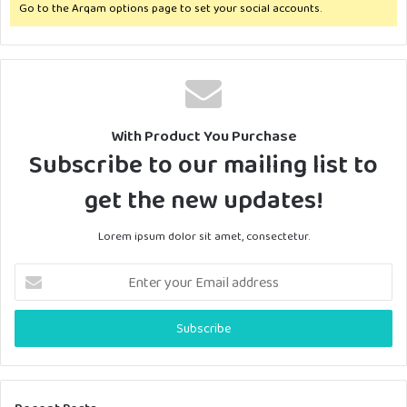
Go to the Arqam options page to set your social accounts.
With Product You Purchase
Subscribe to our mailing list to
get the new updates!
Lorem ipsum dolor sit amet, consectetur.
E
n
t
e
r
y
o
u