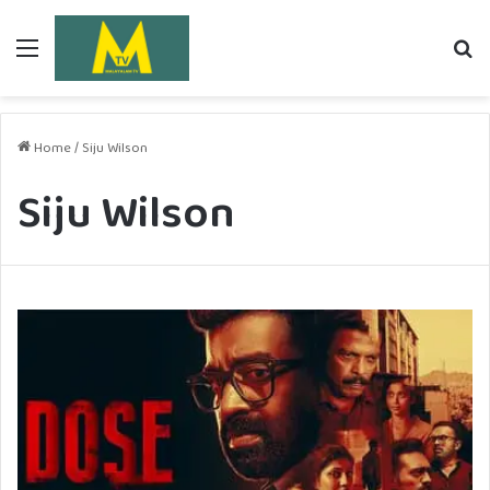
Menu
Se
fo
Home
/
Siju Wilson
Siju Wilson