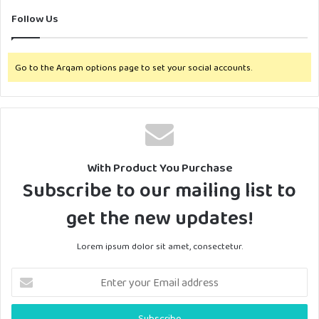
Follow Us
Go to the Arqam options page to set your social accounts.
With Product You Purchase
Subscribe to our mailing list to
get the new updates!
Lorem ipsum dolor sit amet, consectetur.
E
n
t