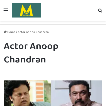
Menu
Se
fo
Home
/
Actor Anoop Chandran
Actor Anoop
Chandran