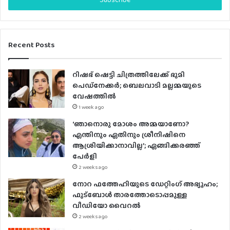
e
r
y
o
u
Recent Posts
r
E
റിഷഭ് ഷെട്ടി ചിത്രത്തിലേക്ക് ഭൂമി
m
പെഡ്‌നേക്കർ; ബെലവാടി മല്ലമ്മയുടെ
a
വേഷത്തിൽ
i
1 week ago
l
a
‘ഞാനൊരു മോശം അമ്മയാണോ?
d
എന്തിനും ഏതിനും ശ്രീനിഷിനെ
d
ആശ്രിയിക്കാനാവില്ല’; ഏങ്ങിക്കരഞ്ഞ്
r
പേർളി
e
2 weeks ago
s
നോറ ഫത്തേഹിയുടെ ഡേറ്റിംഗ് അഭ്യൂഹം;
s
ഫുട്ബോൾ താരത്തോടൊപ്പമുള്ള
വീഡിയോ വൈറൽ
2 weeks ago