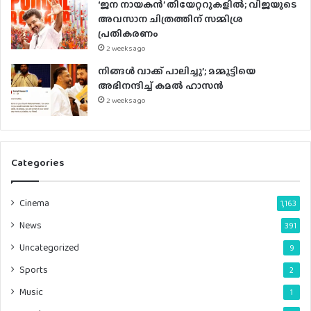
‘ജന നായകൻ’ തിയേറ്ററുകളിൽ; വിജയുടെ
അവസാന ചിത്രത്തിന് സമ്മിശ്ര
പ്രതികരണം
2 weeks ago
നിങ്ങൾ വാക്ക് പാലിച്ചു’; മമ്മൂട്ടിയെ
അഭിനന്ദിച്ച് കമൽ ഹാസൻ
2 weeks ago
Categories
Cinema
1,163
News
391
Uncategorized
9
Sports
2
Music
1