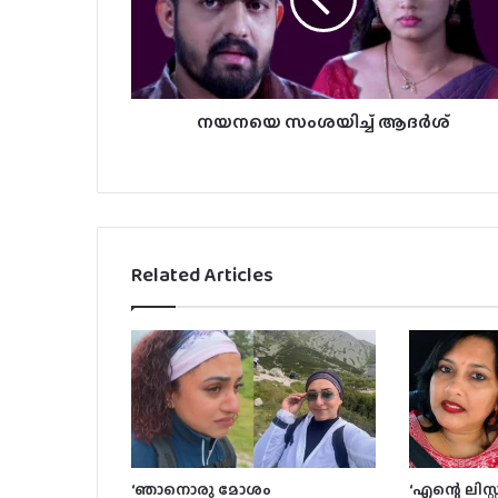
നയനയെ സംശയിച്ച് ആദർശ്
Related Articles
‘ഞാനൊരു മോശം
‘എന്റെ ലിസ്