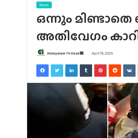
News
ഒന്നും മിണ്ടാതെ 
അതിവേഗം കാറി
Send
Malayalam TV Desk
April 19, 2025
an
Facebook
Twitter
LinkedIn
Tumblr
Pinterest
Reddit
V
email