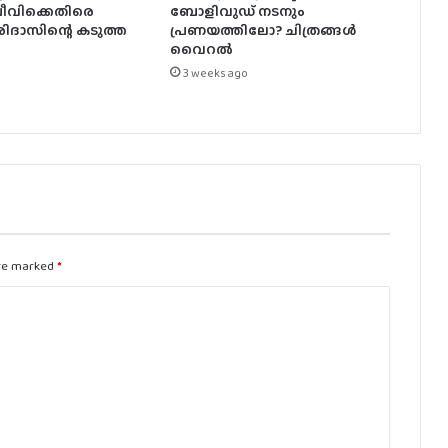
വിക്കെതിരെ
ബോളിവുഡ് നടനും
ിദാസിന്റെ കടുത്ത
പ്രണയത്തിലോ? ചിത്രങ്ങൾ
വെെറൽ
3 weeks ago
are marked
*