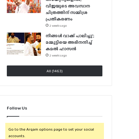
വിജയുടെ അവസാന
ചിത്രത്തിന് സമ്മിശ്ര
പ്രതികരണം
2 weeks ago
നിങ്ങൾ വാക്ക് പാലിച്ചു’;
മമ്മൂട്ടിയെ അഭിനന്ദിച്ച്
കമൽ ഹാസൻ
2 weeks ago
All (1463)
Follow Us
Go to the Arqam options page to set your social
accounts.