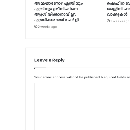
അമ്മയാണോ? എന്തിനും
ഷെഫീന ബീ
ഏതിനും ശ്രീനിഷിനെ
രഞ്ജിനി ഹര
ആശ്രിയിക്കാനാവില്ല’;
വാക്കുകൾ
ഏങ്ങിക്കരഞ്ഞ് പേർളി
3 weeks ago
2 weeks ago
Leave a Reply
Your email address will not be published.
Required fields 
C
o
m
m
e