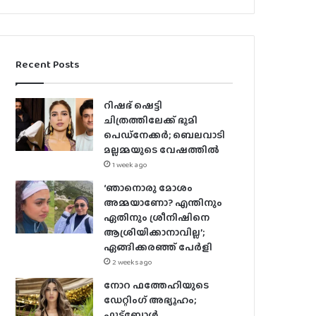
Recent Posts
റിഷഭ് ഷെട്ടി
ചിത്രത്തിലേക്ക് ഭൂമി
പെഡ്‌നേക്കർ; ബെലവാടി
മല്ലമ്മയുടെ വേഷത്തിൽ
1 week ago
‘ഞാനൊരു മോശം
അമ്മയാണോ? എന്തിനും
ഏതിനും ശ്രീനിഷിനെ
ആശ്രിയിക്കാനാവില്ല’;
ഏങ്ങിക്കരഞ്ഞ് പേർളി
2 weeks ago
നോറ ഫത്തേഹിയുടെ
ഡേറ്റിംഗ് അഭ്യൂഹം;
ഫുട്ബോൾ