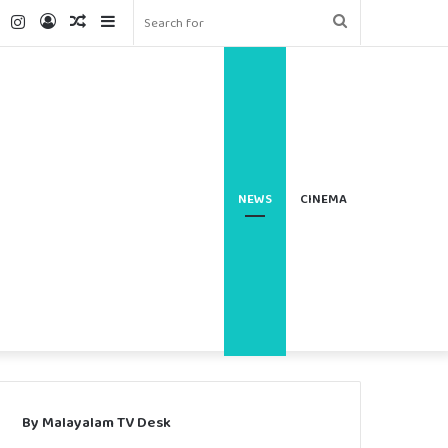
ter
YouTube
Instagram
Log
Random
Sidebar
Search
In
Article
for
NEWS
CINEMA
By Malayalam TV Desk