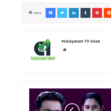
Facebook
Twitter
LinkedIn
Tumblr
Pinter
Share
Malayalam TV Desk
Website