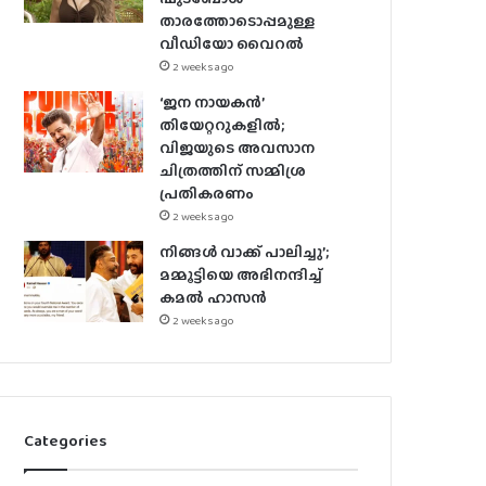
താരത്തോടൊപ്പമുള്ള
വീഡിയോ വൈറൽ
2 weeks ago
‘ജന നായകൻ’
തിയേറ്ററുകളിൽ;
വിജയുടെ അവസാന
ചിത്രത്തിന് സമ്മിശ്ര
പ്രതികരണം
2 weeks ago
നിങ്ങൾ വാക്ക് പാലിച്ചു’;
മമ്മൂട്ടിയെ അഭിനന്ദിച്ച്
കമൽ ഹാസൻ
2 weeks ago
Categories