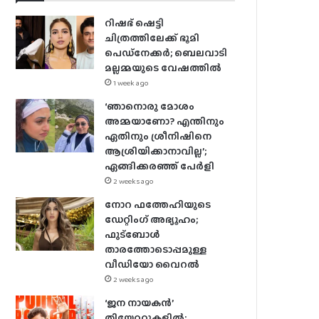
റിഷഭ് ഷെട്ടി
ചിത്രത്തിലേക്ക് ഭൂമി
പെഡ്‌നേക്കർ; ബെലവാടി
മല്ലമ്മയുടെ വേഷത്തിൽ
1 week ago
‘ഞാനൊരു മോശം
അമ്മയാണോ? എന്തിനും
ഏതിനും ശ്രീനിഷിനെ
ആശ്രിയിക്കാനാവില്ല’;
ഏങ്ങിക്കരഞ്ഞ് പേർളി
2 weeks ago
നോറ ഫത്തേഹിയുടെ
ഡേറ്റിംഗ് അഭ്യൂഹം;
ഫുട്ബോൾ
താരത്തോടൊപ്പമുള്ള
വീഡിയോ വൈറൽ
2 weeks ago
‘ജന നായകൻ’
തിയേറ്ററുകളിൽ;