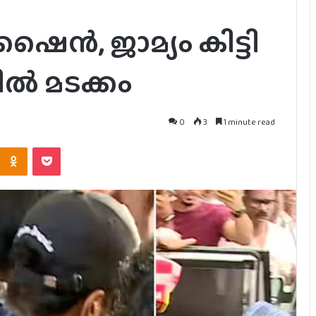
ഷൈൻ, ജാമ്യം കിട്ടി
ൽ മടക്കം
0
3
1 minute read
Kontakte
Odnoklassniki
Pocket