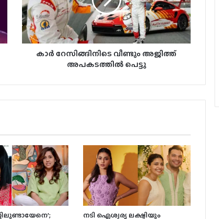
കാർ റേസിങ്ങിനിടെ വീണ്ടും അജിത്ത്
അപകടത്തിൽ പെട്ടു
റ്റിലുണ്ടായേനെ’;
നടി ഐശ്വര്യ ലക്ഷ്മിയും