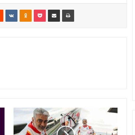
est
Reddit
VKontakte
Odnoklassniki
Pocket
Share via Email
Print