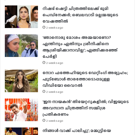
E
റിഷഭ് ഷെട്ടി ചിത്രത്തിലേക്ക് ഭൂമി
m
പെഡ്‌നേക്കർ; ബെലവാടി മല്ലമ്മയുടെ
a
വേഷത്തിൽ
i
2 weeks ago
l
a
‘ഞാനൊരു മോശം അമ്മയാണോ?
d
എന്തിനും ഏതിനും ശ്രീനിഷിനെ
d
ആശ്രിയിക്കാനാവില്ല’; ഏങ്ങിക്കരഞ്ഞ്
r
പേർളി
e
2 weeks ago
s
നോറ ഫത്തേഹിയുടെ ഡേറ്റിംഗ് അഭ്യൂഹം;
s
ഫുട്ബോൾ താരത്തോടൊപ്പമുള്ള
വീഡിയോ വൈറൽ
2 weeks ago
‘ജന നായകൻ’ തിയേറ്ററുകളിൽ; വിജയുടെ
അവസാന ചിത്രത്തിന് സമ്മിശ്ര
പ്രതികരണം
2 weeks ago
നിങ്ങൾ വാക്ക് പാലിച്ചു’; മമ്മൂട്ടിയെ