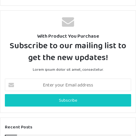
With Product You Purchase
Subscribe to our mailing list to
get the new updates!
Lorem ipsum dolor sit amet, consectetur.
E
n
t
e
r
y
o
u
Recent Posts
r