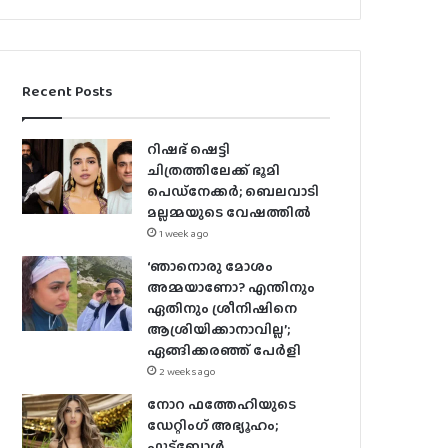
Recent Posts
റിഷഭ് ഷെട്ടി
ചിത്രത്തിലേക്ക് ഭൂമി
പെഡ്‌നേക്കർ; ബെലവാടി
മല്ലമ്മയുടെ വേഷത്തിൽ
1 week ago
‘ഞാനൊരു മോശം
അമ്മയാണോ? എന്തിനും
ഏതിനും ശ്രീനിഷിനെ
ആശ്രിയിക്കാനാവില്ല’;
ഏങ്ങിക്കരഞ്ഞ് പേർളി
2 weeks ago
നോറ ഫത്തേഹിയുടെ
ഡേറ്റിംഗ് അഭ്യൂഹം;
ഫുട്ബോൾ