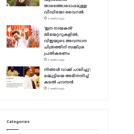
താരത്തോടൊപ്പമുള്ള
വീഡിയോ വൈറൽ
2 weeks ago
‘ജന നായകൻ’
തിയേറ്ററുകളിൽ;
വിജയുടെ അവസാന
ചിത്രത്തിന് സമ്മിശ്ര
പ്രതികരണം
2 weeks ago
നിങ്ങൾ വാക്ക് പാലിച്ചു’;
മമ്മൂട്ടിയെ അഭിനന്ദിച്ച്
കമൽ ഹാസൻ
2 weeks ago
Categories