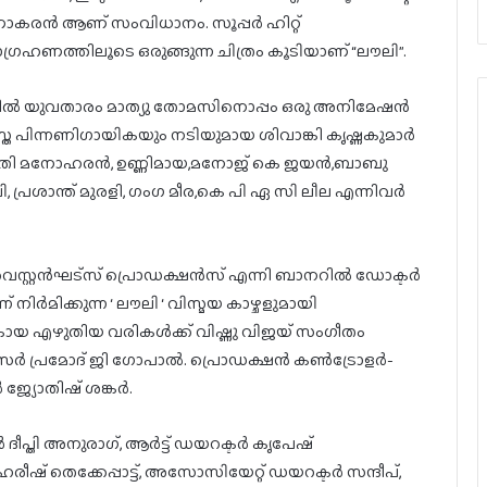
കരന്‍ ആണ് സംവിധാനം. സൂപ്പർ ഹിറ്റ്‌
ത്തിലൂടെ ഒരുങ്ങുന്ന ചിത്രം കൂടിയാണ് “ലൗലി”.
്തില്‍ യുവതാരം മാത്യു തോമസിനൊപ്പം ഒരു അനിമേഷന്‍
സ്ത പിന്നണിഗായികയും നടിയുമായ ശിവാങ്കി കൃഷ്ണകുമാര്‍
അശ്വതി മനോഹരന്‍, ഉണ്ണിമായ,മനോജ് കെ ജയന്‍,ബാബു
ി, പ്രശാന്ത് മുരളി, ഗംഗ മീര,കെ പി ഏ സി ലീല എന്നിവര്‍
 വെസ്റ്റന്‍ഘട്‌സ് പ്രൊഡക്ഷന്‍സ് എന്നി ബാനറില്‍ ഡോക്ടര്‍
ന് നിര്‍മിക്കുന്ന ‘ ലൗലി ‘ വിസ്മയ കാഴ്ചളുമായി
കോയ എഴുതിയ വരികള്‍ക്ക് വിഷ്ണു വിജയ് സംഗീതം
ര്‍ പ്രമോദ് ജി ഗോപാല്‍. പ്രൊഡക്ഷന്‍ കണ്‍ട്രോളര്‍-
ജ്യോതിഷ് ശങ്കര്‍.
 ദീപ്തി അനുരാഗ്, ആര്‍ട്ട് ഡയറക്ടര്‍ കൃപേഷ്
 ഹരീഷ് തെക്കേപ്പാട്ട്, അസോസിയേറ്റ് ഡയറക്ടര്‍ സന്ദീപ്,