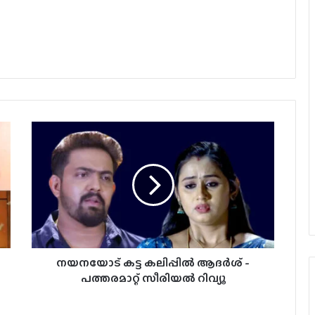
നയനയോട് കട്ട കലിപ്പിൽ ആദർശ് -
പത്തരമാറ്റ് സീരിയൽ റിവ്യൂ