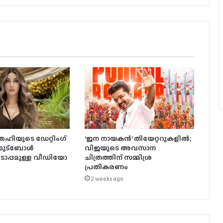
ഹിയുടെ ഡേറ്റിംഗ്
‘ജന നായകൻ’ തിയേറ്ററുകളിൽ;
 ഫുട്ബോൾ
വിജയുടെ അവസാന
ൊപ്പമുള്ള വീഡിയോ
ചിത്രത്തിന് സമ്മിശ്ര
പ്രതികരണം
2 weeks ago