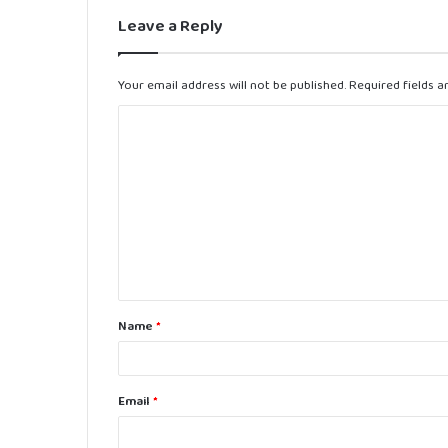
Leave a Reply
Your email address will not be published.
Required fields 
C
o
m
m
e
n
t
Name
*
*
Email
*