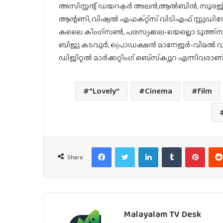
അസിസ്റ്റന്റ് ഡയറക്ടര്‍ അലന്‍,ആല്‍ബിന്‍, സൂരജ
ആന്റണി, വിഷ്വല്‍ എഫക്റ്റ്‌സ് വിടിഎഫ് സ്റ്റുഡ
കലൈ കിംഗ്‌സണ്‍, പരസ്യക്കല-യെല്ലൊ ടൂത്ത്‌സ്, സ്
ബിജു കടവൂര്‍, പ്രൊഡക്ഷന്‍ മാനേജര്‍-വിമല്‍ 
ഡിജിറ്റല്‍ മാര്‍ക്കറ്റിംഗ് ഒബ്‌സ്‌ക്യൂറ എന്നിവരാ
"Lovely"
Cinema
film
Facebook
Twitter
LinkedIn
Tumblr
Pinter
Share
Malayalam TV Desk