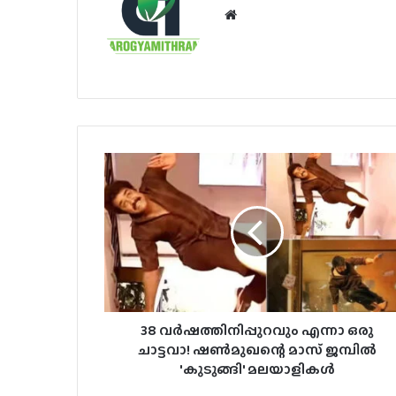
Website
38 വർഷത്തിനിപ്പുറവും എന്നാ ഒരു
ചാട്ടവാ! ഷൺമുഖന്റെ മാസ് ജമ്പിൽ
'കുടുങ്ങി' മലയാളികൾ