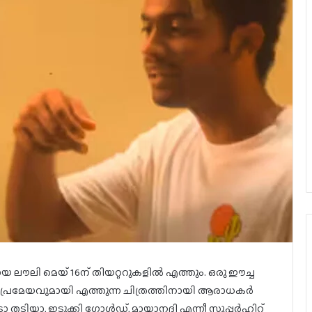
യ ലൗലി മെയ് 16ന് തിയറ്ററുകളിൽ എത്തും. ഒരു ഈച്ച
്രമേയവുമായി എത്തുന്ന ചിത്രത്തിനായി ആരാധകർ
 തടിയാ, ഇടുക്കി ഗോൾഡ്, മായാനദി എന്നീ സൂപ്പർഹിറ്റ്‌