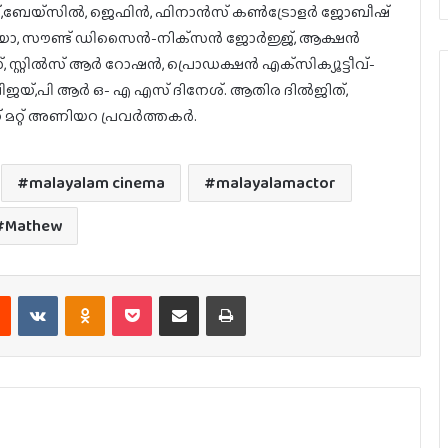
്,ബേയ്‌സില്‍, ജെഫിന്‍, ഫിനാന്‍സ് കണ്‍ട്രോളര്‍ ജോബീഷ്
ിയോ, സൗണ്ട് ഡിസൈന്‍-നിക്‌സന്‍ ജോര്‍ജ്ജ്, ആക്ഷന്‍
റ്റില്‍സ് ആര്‍ റോഷന്‍, പ്രൊഡക്ഷന്‍ എക്‌സിക്യൂട്ടീവ്-
വിജയ്,പി ആര്‍ ഒ- എ എസ് ദിനേശ്. ആതിര ദില്‍ജിത്,
ണ് മറ്റ് അണിയറ പ്രവര്‍ത്തകര്‍.
malayalam cinema
malayalamactor
Mathew
est
Reddit
VKontakte
Odnoklassniki
Pocket
Share via Email
Print