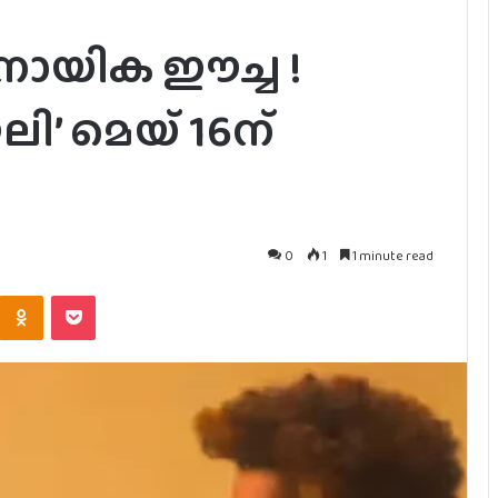
നായിക ഈച്ച !
ലി’ മെയ് 16ന്
0
1
1 minute read
Kontakte
Odnoklassniki
Pocket