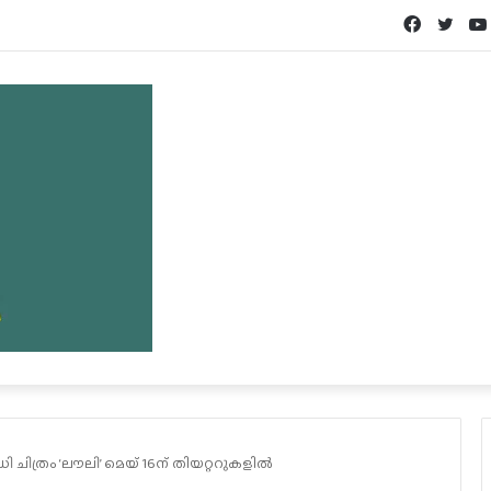
Facebook
Twit
ി ചിത്രം ‘ലൗലി’ മെയ് 16ന് തിയറ്ററുകളിൽ