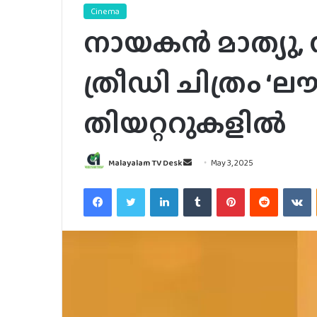
Cinema
നായകൻ മാത്യു, 
ത്രീഡി ചിത്രം ‘ലൗ
തിയറ്ററുകളിൽ
Send
Malayalam TV Desk
May 3, 2025
an
Facebook
Twitter
LinkedIn
Tumblr
Pinterest
Reddit
V
email