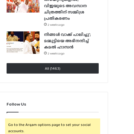
വിജയുടെ അവസാന
ചിത്രത്തിന് സമ്മിശ്ര
പ്രതികരണം
2 weeks ago
നിങ്ങൾ വാക്ക് പാലിച്ചു’;
മമ്മൂട്ടിയെ അഭിനന്ദിച്ച്
കമൽ ഹാസൻ
2 weeks ago
All (1463)
Follow Us
Go to the Arqam options page to set your social
accounts.