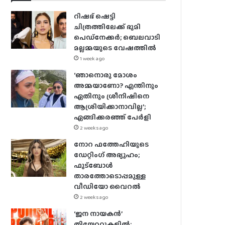
റിഷഭ് ഷെട്ടി
ചിത്രത്തിലേക്ക് ഭൂമി
പെഡ്‌നേക്കർ; ബെലവാടി
മല്ലമ്മയുടെ വേഷത്തിൽ
1 week ago
‘ഞാനൊരു മോശം
അമ്മയാണോ? എന്തിനും
ഏതിനും ശ്രീനിഷിനെ
ആശ്രിയിക്കാനാവില്ല’;
ഏങ്ങിക്കരഞ്ഞ് പേർളി
2 weeks ago
നോറ ഫത്തേഹിയുടെ
ഡേറ്റിംഗ് അഭ്യൂഹം;
ഫുട്ബോൾ
താരത്തോടൊപ്പമുള്ള
വീഡിയോ വൈറൽ
2 weeks ago
‘ജന നായകൻ’
തിയേറ്ററുകളിൽ;