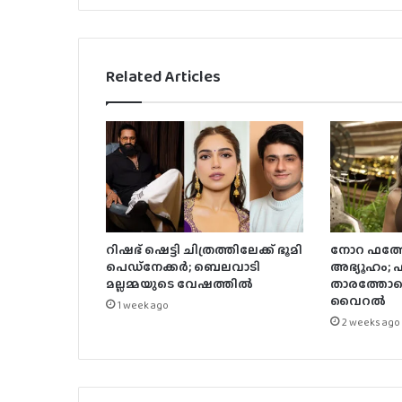
Related Articles
റിഷഭ് ഷെട്ടി ചിത്രത്തിലേക്ക് ഭൂമി
നോറ ഫത്തേ
പെഡ്‌നേക്കർ; ബെലവാടി
അഭ്യൂഹം;
മല്ലമ്മയുടെ വേഷത്തിൽ
താരത്തോട
വൈറൽ
1 week ago
2 weeks ago