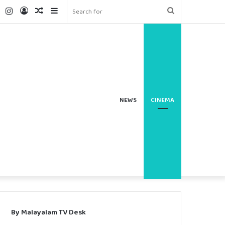
ter
YouTube
Instagram
Log
Random
Sidebar
Search
In
Article
for
NEWS
CINEMA
By Malayalam TV Desk