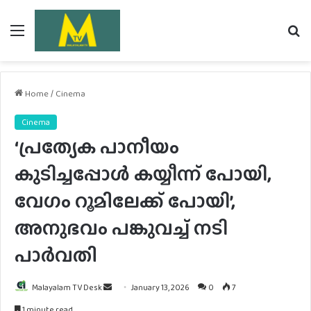
Menu
Se
fo
Home
/
Cinema
Cinema
‘പ്രത്യേക പാനീയം
കുടിച്ചപ്പോള്‍ കയ്യീന്ന് പോയി,
വേഗം റൂമിലേക്ക് പോയി’,
അനുഭവം പങ്കുവച്ച് നടി
പാര്‍വതി
Send
Malayalam TV Desk
January 13, 2026
0
7
an
1 minute read