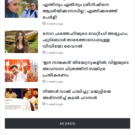
എന്തിനും ഏതിനും ശ്രീനിഷിനെ
ആശ്രിയിക്കാനാവില്ല’; ഏങ്ങിക്കരഞ്ഞ്
പേർളി
2 weeks ago
നോറ ഫത്തേഹിയുടെ ഡേറ്റിംഗ് അഭ്യൂഹം;
ഫുട്ബോൾ താരത്തോടൊപ്പമുള്ള
വീഡിയോ വൈറൽ
2 weeks ago
‘ജന നായകൻ’ തിയേറ്ററുകളിൽ; വിജയുടെ
അവസാന ചിത്രത്തിന് സമ്മിശ്ര
പ്രതികരണം
2 weeks ago
നിങ്ങൾ വാക്ക് പാലിച്ചു’; മമ്മൂട്ടിയെ
അഭിനന്ദിച്ച് കമൽ ഹാസൻ
2 weeks ago
All (1463)