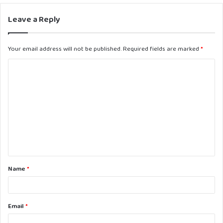
Leave a Reply
Your email address will not be published.
Required fields are marked
*
C
o
m
m
e
n
t
Name
*
*
Email
*