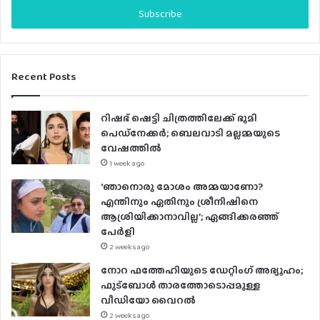
address
Recent Posts
റിഷഭ് ഷെട്ടി ചിത്രത്തിലേക്ക് ഭൂമി
പെഡ്‌നേക്കർ; ബെലവാടി മല്ലമ്മയുടെ
വേഷത്തിൽ
1 week ago
‘ഞാനൊരു മോശം അമ്മയാണോ?
എന്തിനും ഏതിനും ശ്രീനിഷിനെ
ആശ്രിയിക്കാനാവില്ല’; ഏങ്ങിക്കരഞ്ഞ്
പേർളി
2 weeks ago
നോറ ഫത്തേഹിയുടെ ഡേറ്റിംഗ് അഭ്യൂഹം;
ഫുട്ബോൾ താരത്തോടൊപ്പമുള്ള
വീഡിയോ വൈറൽ
2 weeks ago