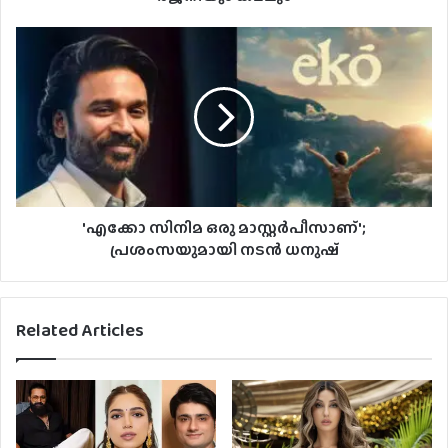
'എക്കോ സിനിമ ഒരു മാസ്റ്റർപീസാണ്';
പ്രശംസയുമായി നടൻ ധനുഷ്
Related Articles