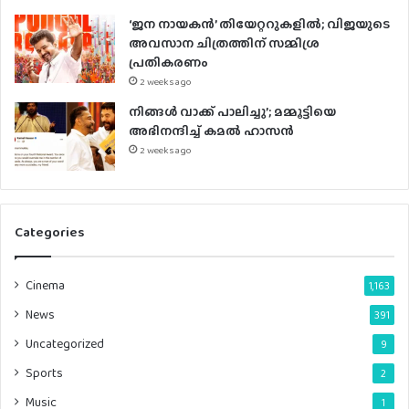
‘ജന നായകൻ’ തിയേറ്ററുകളിൽ; വിജയുടെ
അവസാന ചിത്രത്തിന് സമ്മിശ്ര
പ്രതികരണം
2 weeks ago
നിങ്ങൾ വാക്ക് പാലിച്ചു’; മമ്മൂട്ടിയെ
അഭിനന്ദിച്ച് കമൽ ഹാസൻ
2 weeks ago
Categories
Cinema
1,163
News
391
Uncategorized
9
Sports
2
Music
1