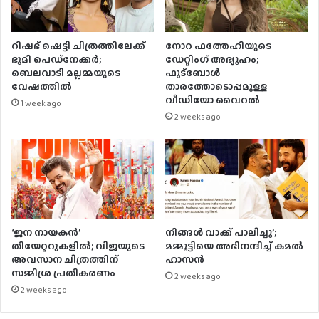
റിഷഭ് ഷെട്ടി ചിത്രത്തിലേക്ക്
നോറ ഫത്തേഹിയുടെ
ഭൂമി പെഡ്‌നേക്കർ;
ഡേറ്റിംഗ് അഭ്യൂഹം;
ബെലവാടി മല്ലമ്മയുടെ
ഫുട്ബോൾ
വേഷത്തിൽ
താരത്തോടൊപ്പമുള്ള
വീഡിയോ വൈറൽ
1 week ago
2 weeks ago
‘ജന നായകൻ’
നിങ്ങൾ വാക്ക് പാലിച്ചു’;
തിയേറ്ററുകളിൽ; വിജയുടെ
മമ്മൂട്ടിയെ അഭിനന്ദിച്ച് കമൽ
അവസാന ചിത്രത്തിന്
ഹാസൻ
സമ്മിശ്ര പ്രതികരണം
2 weeks ago
2 weeks ago