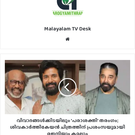
Malayalam TV Desk
Website
വിവാദങ്ങൾക്കിടയിലും 'പരാശക്തി' തരംഗം;
ശിവകാർത്തികേയൻ ചിത്രത്തിന് പ്രശംസയുമായി
രജനിയും കമലും