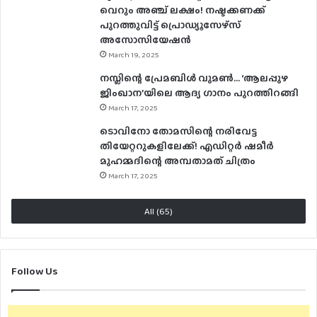
വെറും അഞ്ച് ലക്ഷം! നഷ്ടക്കണക്ക്
പുറത്തുവിട്ട് പ്രൊഡ്യൂസേഴ്‌സ്
അസോസിയേഷൻ
March 19, 2025
നസ്ലിന്റെ പ്രേമബിൾ വുമൺ… ‘ആലപ്പുഴ
ജിംഖാന’യിലെ ആദ്യ ഗാനം പുറത്തിറങ്ങി
March 17, 2025
ടൊവിനോ തോമസിന്റെ നരിവേട്ട
തിയേറ്ററുകളിലേക്ക്! എഡിറ്റർ ഷമീർ
മുഹമ്മദിന്റെ അമ്പതാമത് ചിത്രം
March 17, 2025
All (65)
Follow Us