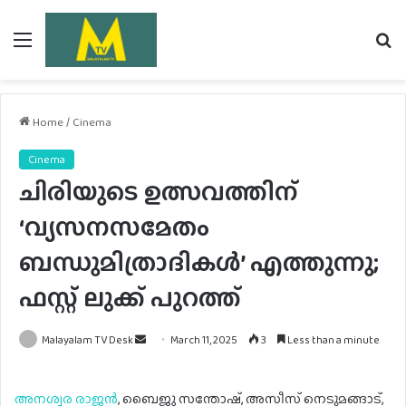
Menu
Se
fo
Home
/
Cinema
Cinema
ചിരിയുടെ ഉത്സവത്തിന്
‘വ്യസനസമേതം
ബന്ധുമിത്രാദികൾ’ എത്തുന്നു;
ഫസ്റ്റ് ലുക്ക് പുറത്ത്
Send
Malayalam TV Desk
March 11, 2025
3
Less than a minute
an
email
അനശ്വര രാജൻ
, ബൈജു സന്തോഷ്, അസീസ് നെടുമങ്ങാട്,