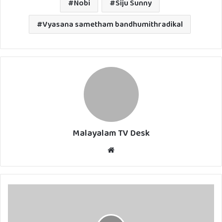
Nobi
Siju Sunny
Vyasana sametham bandhumithradikal
Malayalam TV Desk
Website