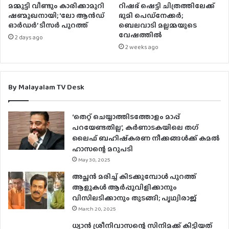
മമ്മൂട്ടി വീണ്ടും കാരിക്കാമുറി
റിഷഭ് ഷെട്ടി ചിത്രത്തിലേക്ക്
ഷണ്മുഖനായി; ‘ലോ ആൻഡ്
ഭൂമി പെഡ്‌നേക്കർ;
ഓർഡർ’ ടീസർ പുറത്ത്
ബെലവാടി മല്ലമ്മയുടെ
വേഷത്തിൽ
2 days ago
2 weeks ago
By Malayalam TV Desk
‘തെറ്റ് ചെയ്യാത്തിടത്തോളം മാപ്പ്
പറയേണ്ടതില്ല’, കര്‍ണാടകയിലെ തഗ്
ലൈഫ് ബഹിഷ്‌കരണ നീക്കങ്ങള്‍ക്ക് കമല്‍
ഹാസന്റെ മറുപടി
May 30, 2025
അച്ഛൻ മരിച്ച് കിടക്കുമ്പോള്‍ പുറത്ത്
ആളുകള്‍ ആര്‍പ്പുവിളിക്കാനും
വിസിലടിക്കാനും തുടങ്ങി; പൃഥ്വിരാജ്
March 20, 2025
ധ്യാൻ ശ്രീനിവാസന്റെ സിനിമക്ക് കിട്ടിയത്