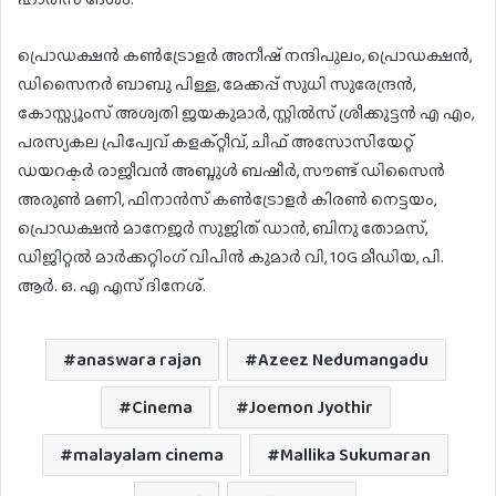
പ്രൊഡക്ഷൻ കൺട്രോളർ അനീഷ് നന്ദിപുലം, പ്രൊഡക്ഷൻ,
ഡിസൈനർ ബാബു പിള്ള, മേക്കപ്പ് സുധി സുരേന്ദ്രൻ,
കോസ്റ്റ്യൂംസ് അശ്വതി ജയകുമാർ, സ്റ്റിൽസ് ശ്രീക്കുട്ടൻ എ എം,
പരസ്യകല പ്രിപ്വേവ് കളക്റ്റീവ്, ചീഫ് അസോസിയേറ്റ്
ഡയറക്ടർ രാജീവൻ അബ്ദുൾ ബഷീർ, സൗണ്ട് ഡിസൈൻ
അരുൺ മണി, ഫിനാൻസ് കൺട്രോളർ കിരൺ നെട്ടയം,
പ്രൊഡക്ഷൻ മാനേജർ സുജിത് ഡാൻ, ബിനു തോമസ്,
ഡിജിറ്റൽ മാർക്കറ്റിംഗ് വിപിൻ കുമാർ വി, 10G മീഡിയ, പി.
ആർ. ഒ. എ എസ് ദിനേശ്.
anaswara rajan
Azeez Nedumangadu
Cinema
Joemon Jyothir
malayalam cinema
Mallika Sukumaran