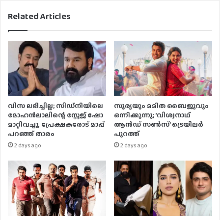
Related Articles
വിസ ലഭിച്ചില്ല; സിഡ്നിയിലെ
സൂര്യയും മമിത ബൈജുവും
മോഹൻലാലിന്റെ സ്റ്റേജ് ഷോ
ഒന്നിക്കുന്നു; ‘വിശ്വനാഥ്
മാറ്റിവച്ചു, പ്രേക്ഷകരോട് മാപ്പ്
ആൻഡ് സൺസ്’ ട്രെയിലർ
പറഞ്ഞ് താരം
പുറത്ത്
2 days ago
2 days ago