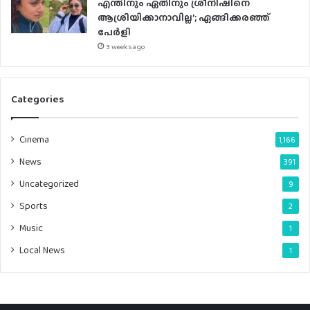
എന്തിനും ഏതിനും ശ്രീനിഷിനെ
ആശ്രിയിക്കാനാവില്ല’; ഏങ്ങിക്കരഞ്ഞ്
പേർളി
3 weeks ago
Categories
Cinema
1,166
News
391
Uncategorized
9
Sports
2
Music
1
Local News
1