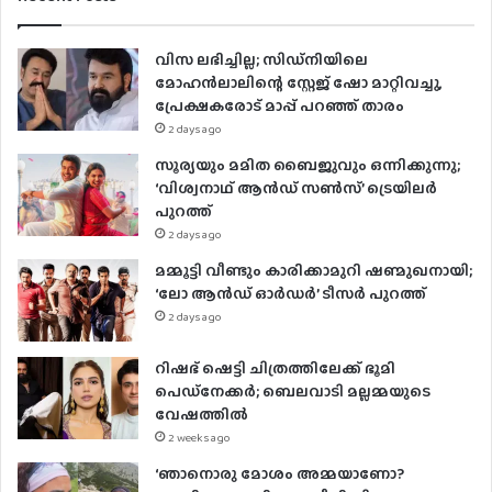
വിസ ലഭിച്ചില്ല; സിഡ്നിയിലെ
മോഹൻലാലിന്റെ സ്റ്റേജ് ഷോ മാറ്റിവച്ചു,
പ്രേക്ഷകരോട് മാപ്പ് പറഞ്ഞ് താരം
2 days ago
സൂര്യയും മമിത ബൈജുവും ഒന്നിക്കുന്നു;
‘വിശ്വനാഥ് ആൻഡ് സൺസ്’ ട്രെയിലർ
പുറത്ത്
2 days ago
മമ്മൂട്ടി വീണ്ടും കാരിക്കാമുറി ഷണ്മുഖനായി;
‘ലോ ആൻഡ് ഓർഡർ’ ടീസർ പുറത്ത്
2 days ago
റിഷഭ് ഷെട്ടി ചിത്രത്തിലേക്ക് ഭൂമി
പെഡ്‌നേക്കർ; ബെലവാടി മല്ലമ്മയുടെ
വേഷത്തിൽ
2 weeks ago
‘ഞാനൊരു മോശം അമ്മയാണോ?