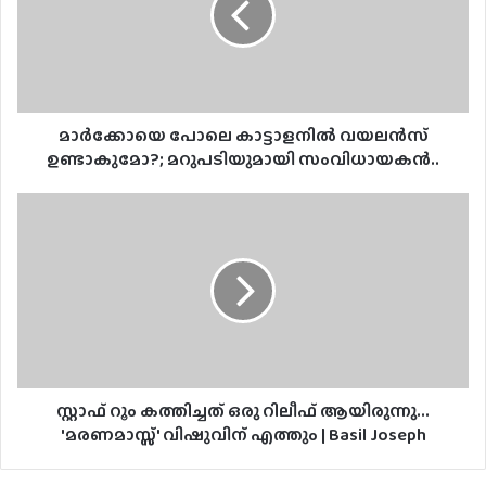
മാർക്കോയെ പോലെ കാട്ടാളനിൽ വയലൻസ്
ഉണ്ടാകുമോ?; മറുപടിയുമായി സംവിധായകൻ..
സ്റ്റാഫ് റൂം കത്തിച്ചത് ഒരു റിലീഫ് ആയിരുന്നു...
'മരണമാസ്സ്' വിഷുവിന് എത്തും | Basil Joseph