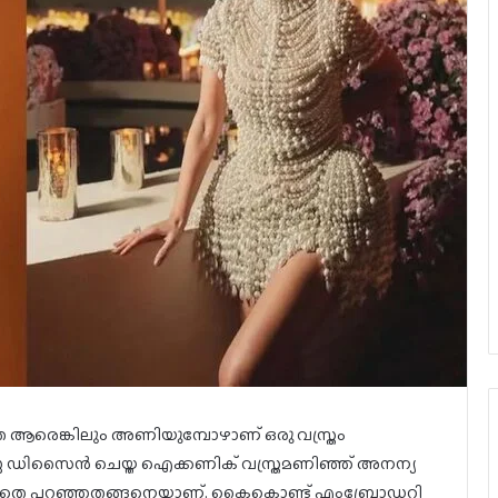
ാതെ ആരെങ്കിലും അണിയുമ്പോഴാണ് ഒരു വസ്ത്രം
ല ഡിസൈൻ ചെയ്ത ഐക്കണിക് വസ്ത്രമണിഞ്ഞ് അനന്യ
തെ പറഞ്ഞതങ്ങനെയാണ്. കൈകൊണ്ട് എംബ്രോഡറി