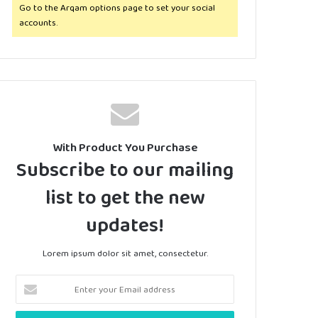
Go to the Arqam options page to set your social
accounts.
With Product You Purchase
Subscribe to our mailing
list to get the new
updates!
Lorem ipsum dolor sit amet, consectetur.
Enter
your
Email