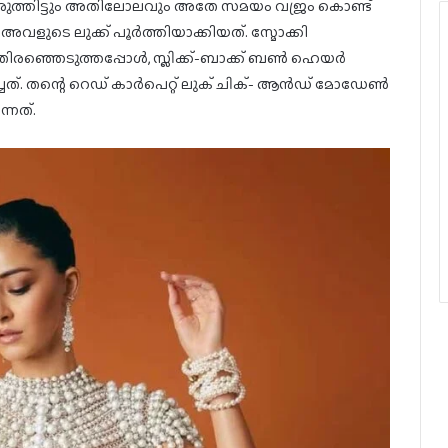
തിട്ടും അതിലോലവും അതേ സമയം വജ്രം കൊണ്ട്
വളുടെ ലുക്ക് പൂർത്തിയാക്കിയത്. സ്മോക്കി
നായി തിരഞ്ഞെടുത്തപ്പോൾ, സ്ലിക്ക്-ബാക്ക് ബൺ ഹെയർ
്ചത്. തന്റെ റെഡ് കാർപെറ്റ് ലുക് ചിക്- ആൻഡ് മോഡേൺ
്നത്.