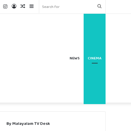
ter
YouTube
Instagram
Log
Random
Sidebar
Search
In
Article
for
NEWS
CINEMA
By Malayalam TV Desk