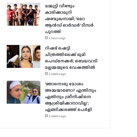
മമ്മൂട്ടി വീണ്ടും
കാരിക്കാമുറി
ഷണ്മുഖനായി; ‘ലോ
ആൻഡ് ഓർഡർ’ ടീസർ
പുറത്ത്
3 hours ago
റിഷഭ് ഷെട്ടി
ചിത്രത്തിലേക്ക് ഭൂമി
പെഡ്‌നേക്കർ; ബെലവാടി
മല്ലമ്മയുടെ വേഷത്തിൽ
2 weeks ago
‘ഞാനൊരു മോശം
അമ്മയാണോ? എന്തിനും
ഏതിനും ശ്രീനിഷിനെ
ആശ്രിയിക്കാനാവില്ല’;
ഏങ്ങിക്കരഞ്ഞ് പേർളി
2 weeks ago