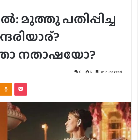
മുത്തു പതിപ്പിച്ച
്ദരിയാര്?
തോ നതാഷയോ?
0
6
1 minute read
Kontakte
Odnoklassniki
Pocket