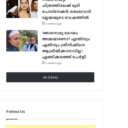
ചിത്രത്തിലേക്ക് ഭൂമി
പെഡ്‌നേക്കർ; ബെലവാടി
മല്ലമ്മയുടെ വേഷത്തിൽ
2 weeks ago
‘ഞാനൊരു മോശം
അമ്മയാണോ? എന്തിനും
ഏതിനും ശ്രീനിഷിനെ
ആശ്രിയിക്കാനാവില്ല’;
ഏങ്ങിക്കരഞ്ഞ് പേർളി
2 weeks ago
All (1466)
Follow Us