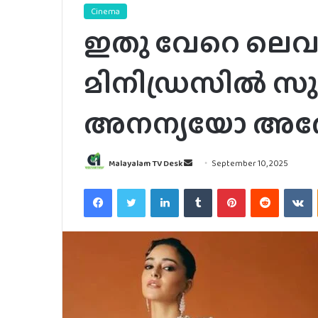
Cinema
ഇതു വേറെ ലെവൽ: 
മിനിഡ്രസിൽ സുന
അനന്യയോ അ
Send
Malayalam TV Desk
September 10, 2025
an
Facebook
Twitter
LinkedIn
Tumblr
Pinterest
Reddit
V
email