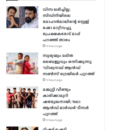
വിസ ലഭിച്ചില്ല;
സിഡ്നിയിലെ
മോഹൻലാലിന്റെ സ്റ്റേജ്
ഷോ മാറ്റിവച്ചു,
പ്രേക്ഷകരോട് മാപ്പ്
പറഞ്ഞ് താരം
3 hours ago
സൂര്യയും മമിത
ബൈജുവും ഒന്നിക്കുന്നു;
‘വിശ്വനാഥ് ആൻഡ്
സൺസ്’ ട്രെയിലർ പുറത്ത്
3 hours ago
മമ്മൂട്ടി വീണ്ടും
കാരിക്കാമുറി
ഷണ്മുഖനായി; ‘ലോ
ആൻഡ് ഓർഡർ’ ടീസർ
പുറത്ത്
3 hours ago
റിഷഭ് ഷെട്ടി