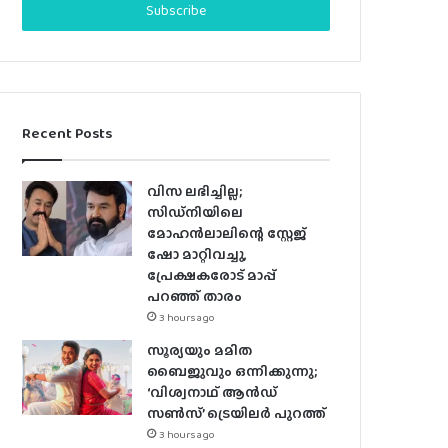
address
Recent Posts
വിസ ലഭിച്ചില്ല;
സിഡ്നിയിലെ
മോഹൻലാലിന്റെ സ്റ്റേജ്
ഷോ മാറ്റിവച്ചു,
പ്രേക്ഷകരോട് മാപ്പ്
പറഞ്ഞ് താരം
3 hours ago
സൂര്യയും മമിത
ബൈജുവും ഒന്നിക്കുന്നു;
‘വിശ്വനാഥ് ആൻഡ്
സൺസ്’ ട്രെയിലർ പുറത്ത്
3 hours ago