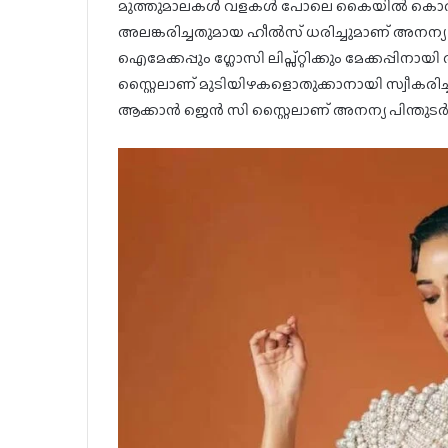
മുത്തുമാലകൾ വളകൾ പോലെ കൈയിൽ കൊരുത്
അലങ്കരിച്ചതുമായ ഹീൽസ് ധരിച്ചുമാണ് അനന്യ അ
ഐമേക്കപ്പും ഗ്ലോസി ലിപ്സ്റ്റിക്കും മേക്കപ്പി
സ്റ്റൈലാണ് മുടിയിഴകളൊതുക്കാനായി സ്വീകരിച
ആക്കാൻ ജെൻ സി സ്റ്റൈലാണ് അനന്യ പിന്തുടർന