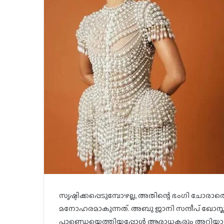
സൃഷ്ടിക്കപ്പെടുമ്പോഴല്ല, അതിന്റെ ഭംഗി ചോര
മനോഹരമാകുന്നത്. അബു ജാനി സന്ദീപ് ഖോസ്
പാണ്ഡെയെത്തിയപ്പോൾ ആരാധകരും അറിയാ