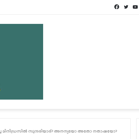
Facebook
Twit
പിച്ച മിനിഡ്രസിൽ സുന്ദരിയാര്? അനന്യയോ അതോ നതാഷയോ?