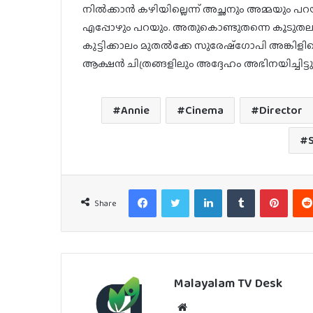
നിൽക്കാൻ കഴിയില്ലെന്ന് അച്ഛനും അമ്മയും പ
എപ്പോഴും പറയും. അതുകൊണ്ടുതന്നെ കൂടുതലും വ
കുട്ടിക്കാലം മുതൽക്കേ സുരേഷ്ഗോപി അങ്കിളിന
ആക്ഷൻ ചിത്രങ്ങളിലും അദ്ദേഹം അഭിനയിച്ചിട്ടു
Annie
Cinema
Director
S
Facebook
Twitter
LinkedIn
Tumblr
Pinter
Share
Malayalam TV Desk
Website