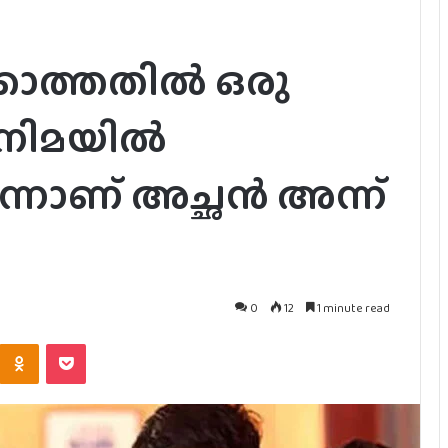
കാത്തതിൽ ഒരു
ിനിമയിൽ
ന്നാണ് അച്ഛൻ അന്ന്
0
12
1 minute read
Kontakte
Odnoklassniki
Pocket