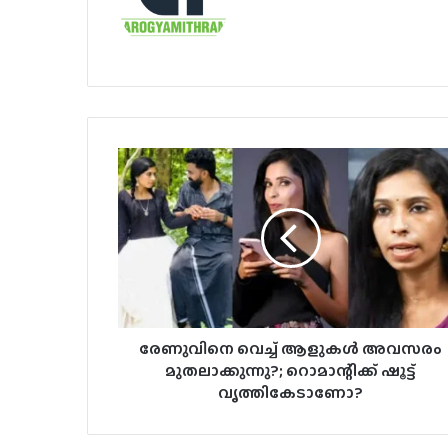
രേണുവിനെ വെച്ച് ആളുകൾ അവസരം
മുതലാക്കുന്നു?; റൊമാന്റിക്ക് ഷൂട്ട്
വൃത്തികേടാണോ?