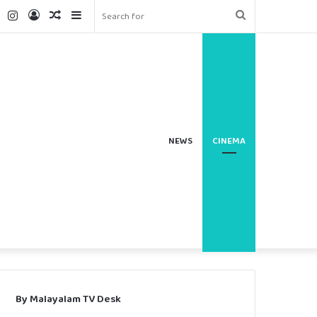
ter
YouTube
Instagram
Log
Random
Sidebar
Search
In
Article
for
NEWS
CINEMA
By Malayalam TV Desk