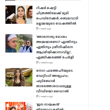
റിഷഭ് ഷെട്ടി
ചിത്രത്തിലേക്ക് ഭൂമി
പെഡ്‌നേക്കർ; ബെലവാടി
മല്ലമ്മയുടെ വേഷത്തിൽ
1 week ago
‘ഞാനൊരു മോശം
അമ്മയാണോ? എന്തിനും
ഏതിനും ശ്രീനിഷിനെ
ആശ്രിയിക്കാനാവില്ല’;
ഏങ്ങിക്കരഞ്ഞ് പേർളി
2 weeks ago
നോറ ഫത്തേഹിയുടെ
ഡേറ്റിംഗ് അഭ്യൂഹം;
ഫുട്ബോൾ
താരത്തോടൊപ്പമുള്ള
വീഡിയോ വൈറൽ
2 weeks ago
‘ജന നായകൻ’
തിയേറ്ററുകളിൽ;