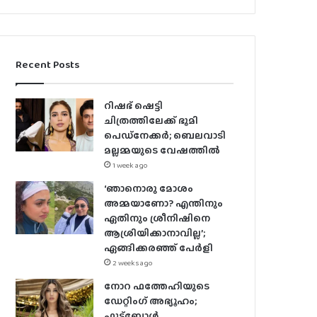
Recent Posts
റിഷഭ് ഷെട്ടി
ചിത്രത്തിലേക്ക് ഭൂമി
പെഡ്‌നേക്കർ; ബെലവാടി
മല്ലമ്മയുടെ വേഷത്തിൽ
1 week ago
‘ഞാനൊരു മോശം
അമ്മയാണോ? എന്തിനും
ഏതിനും ശ്രീനിഷിനെ
ആശ്രിയിക്കാനാവില്ല’;
ഏങ്ങിക്കരഞ്ഞ് പേർളി
2 weeks ago
നോറ ഫത്തേഹിയുടെ
ഡേറ്റിംഗ് അഭ്യൂഹം;
ഫുട്ബോൾ