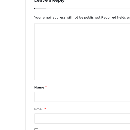
Leave a Reply
Your email address will not be published.
Required fields 
C
o
m
m
e
n
t
Name
*
*
Email
*