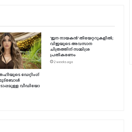
‘ജന നായകൻ’ തിയേറ്ററുകളിൽ;
വിജയുടെ അവസാന
ചിത്രത്തിന് സമ്മിശ്ര
പ്രതികരണം
2 weeks ago
ഹിയുടെ ഡേറ്റിംഗ്
 ഫുട്ബോൾ
ൊപ്പമുള്ള വീഡിയോ