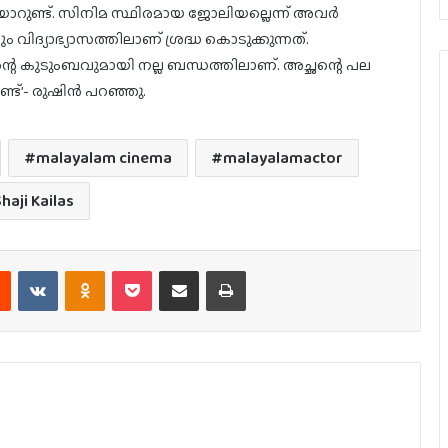
റയാറുണ്ട്. സിനിമ സ്ഥിരമായ ജോലിയല്ലെന്ന് അവർ
ിദ്യാഭ്യാസത്തിലാണ് ശ്രദ്ധ കൊടുക്കുന്നത്.
്റെ കുടുംബവുമായി നല്ല ബന്ധത്തിലാണ്. അച്ഛന്റെ പല
ണ്ട്’- രുഷിൻ പറഞ്ഞു.
malayalam cinema
malayalamactor
haji Kailas
est
Reddit
VKontakte
Odnoklassniki
Pocket
Share via Email
Print