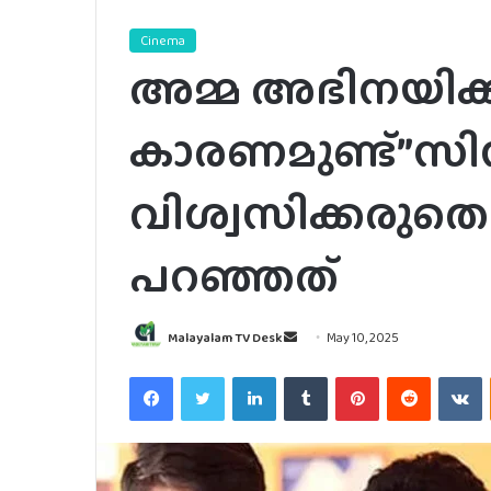
Cinema
അമ്മ അഭിനയിക്
കാരണമുണ്ട്”സ
വിശ്വസിക്കരുതെ
പറഞ്ഞത്
Send
Malayalam TV Desk
May 10, 2025
an
Facebook
Twitter
LinkedIn
Tumblr
Pinterest
Reddit
V
email