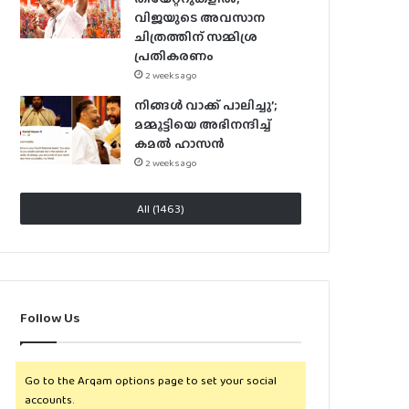
വിജയുടെ അവസാന
ചിത്രത്തിന് സമ്മിശ്ര
പ്രതികരണം
2 weeks ago
നിങ്ങൾ വാക്ക് പാലിച്ചു’;
മമ്മൂട്ടിയെ അഭിനന്ദിച്ച്
കമൽ ഹാസൻ
2 weeks ago
All (1463)
Follow Us
Go to the Arqam options page to set your social
accounts.