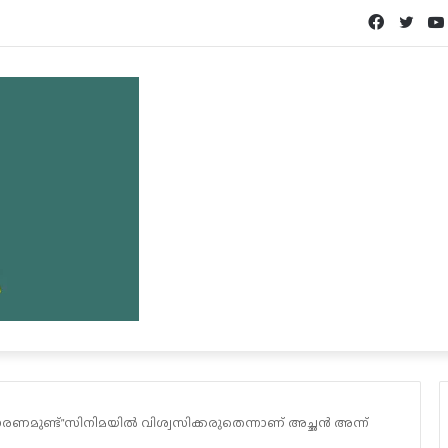
Facebook
Twit
രണമുണ്ട്”സിനിമയിൽ വിശ്വസിക്കരുതെന്നാണ് അച്ഛൻ അന്ന്