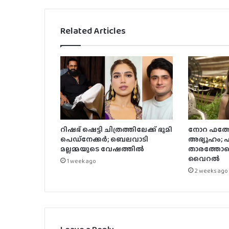
Related Articles
റിഷഭ് ഷെട്ടി ചിത്രത്തിലേക്ക് ഭൂമി
നോറ ഫത്തേ
പെഡ്‌നേക്കർ; ബെലവാടി
അഭ്യൂഹം;
മല്ലമ്മയുടെ വേഷത്തിൽ
താരത്തോട
വൈറൽ
1 week ago
2 weeks ago