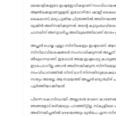
മലയാളികളുടെ ഇഷ്ടജോടികളാണ് സംവിധായകൻ ഷ
ആൺമക്കളാണുളളത്. ഇപ്പോഴിതാ ഷാജി കൈല
കൈലാസ്, ഒരു പുതിയ ചിത്രത്തിൽ അഭിനയത്തിന്റ
രുഷിൻ അഭിനയിക്കുന്നത്. തന്റെ കുടുംബവിശേഷങ
ചാനലിന് അനുവദിച്ച അഭിമുഖത്തിലാണ് താരം ഇക്ക
അച്ഛൻ ചെയ്ത എല്ലാ സിനിമകളും ഇഷ്ടമാണ്. ആറാം
സിനിമാവിശേഷങ്ങൾ സംസാരിക്കുന്നത് അച്ഛന് ഇ
തീരുമാനമാണ്. ഇപ്പോൾ അമ്മ ഇഷ്ടപ്പെട്ട കാര്യങ
ഇടപെടാറില്ല. ഞാൻ അഭിനയിക്കുന്ന സിനിമയുടെ കഥ
സംവിധാനത്തിൽ നിന്ന് മാറി നിന്നതിനുശേഷമാണ
സത്യം അതല്ല. ആ സമയത്ത് അച്ഛൻ ഒരു തമിഴ് ചി
പൂർത്തിയാക്കിയത്.
പിന്നെ കൊവിഡായി. അല്ലാതെ വേറെ കാരണങ്ങള
ഞങ്ങളോട് ഒരിക്കലും പറഞ്ഞിട്ടില്ല. സ്‌കൂളിലെ 
അഭിനയിച്ചതിൽ മഴയെത്തും മുൻപേ എന്ന സിനി