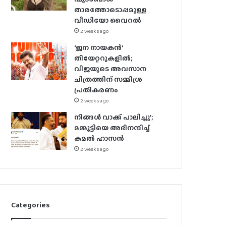
താരത്തോടൊപ്പമുള്ള
വീഡിയോ വൈറൽ
2 weeks ago
‘ജന നായകൻ’
തിയേറ്ററുകളിൽ;
വിജയുടെ അവസാന
ചിത്രത്തിന് സമ്മിശ്ര
പ്രതികരണം
2 weeks ago
നിങ്ങൾ വാക്ക് പാലിച്ചു’;
മമ്മൂട്ടിയെ അഭിനന്ദിച്ച്
കമൽ ഹാസൻ
2 weeks ago
Categories