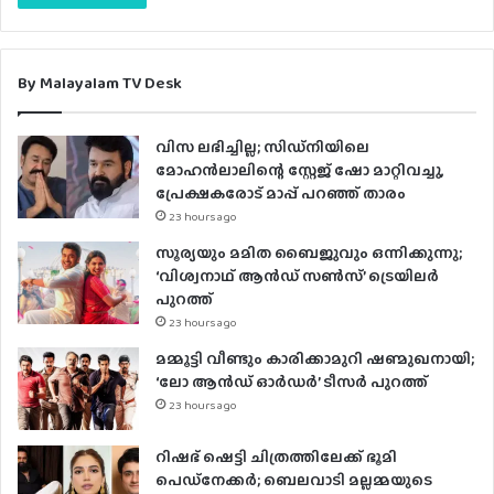
By Malayalam TV Desk
വിസ ലഭിച്ചില്ല; സിഡ്നിയിലെ
മോഹൻലാലിന്റെ സ്റ്റേജ് ഷോ മാറ്റിവച്ചു,
പ്രേക്ഷകരോട് മാപ്പ് പറഞ്ഞ് താരം
23 hours ago
സൂര്യയും മമിത ബൈജുവും ഒന്നിക്കുന്നു;
‘വിശ്വനാഥ് ആൻഡ് സൺസ്’ ട്രെയിലർ
പുറത്ത്
23 hours ago
മമ്മൂട്ടി വീണ്ടും കാരിക്കാമുറി ഷണ്മുഖനായി;
‘ലോ ആൻഡ് ഓർഡർ’ ടീസർ പുറത്ത്
23 hours ago
റിഷഭ് ഷെട്ടി ചിത്രത്തിലേക്ക് ഭൂമി
പെഡ്‌നേക്കർ; ബെലവാടി മല്ലമ്മയുടെ