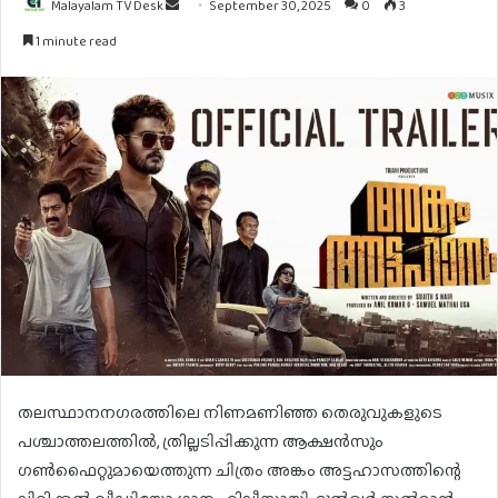
Send
Malayalam TV Desk
September 30, 2025
0
3
an
1 minute read
email
തലസ്ഥാനനഗരത്തിലെ നിണമണിഞ്ഞ തെരുവുകളുടെ
പശ്ചാത്തലത്തിൽ, ത്രില്ലടിപ്പിക്കുന്ന ആക്ഷൻസും
ഗൺഫൈറ്റുമായെത്തുന്ന ചിത്രം അങ്കം അട്ടഹാസത്തിന്റെ