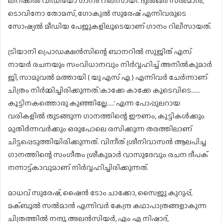
ലിറിക്കൽ വീഡിയോ ഗാനം റിലീസായി. ദുൽഖർ സൽമാൻ,
ടൊവിനോ തോമസ്, ഗോകുൽ സുരേഷ് എന്നിവരുടെ
സോഷ്യൽ മീഡിയ പേജുകളിലൂടെയാണ് ഗാനം റിലീസായത്.
ട്രിയാനി പ്രൊഡക്ഷൻസിന്റെ ബാനറിൽ സുജിത് എസ്
നായർ രചനയും സംവിധാനവും നിർവ്വഹിച്ച് അനിൽകുമാർ
ജി, സാമുവൽ മത്തായി ( യു എസ് എ ) എന്നിവർ ചേർന്നാണ്
ചിത്രം നിർമ്മിച്ചിരിക്കുന്നത്.’കാക്കേ കാക്കേ കൂടെവിടെ……
കൂട്ടിനകത്തൊരു കുഞ്ഞില്ലേ…..’ എന്ന പോപ്പുലറായ
വരികളിൽ തുടങ്ങുന്ന ഗാനത്തിന്റെ ഈണം, കുട്ടികൾക്കും
മുതിർന്നവർക്കും ഒരുപോലെ രസിക്കുന്ന തരത്തിലാണ്
ചിട്ടപ്പെടുത്തിയിരിക്കുന്നത്. വിനീത് ശ്രീനിവാസൻ ആലപിച്ച
ഗാനത്തിന്റെ സംഗീതം ശ്രീകുമാർ വാസുദേവും രചന ദീപക്
നന്നാട്ട്കാവുമാണ് നിർവ്വഹിച്ചിരിക്കുന്നത്.
മാധവ് സുരേഷ്, ഷൈൻ ടോം ചാക്കോ, സൈജു കുറുപ്പ്,
മക്ബൂൽ സൽമാൻ എന്നിവർ കേന്ദ്ര കഥാപാത്രങ്ങളാകുന്ന
ചിത്രത്തിൽ നന്ദു, അലൻസിയർ, എം എ നിഷാദ്,