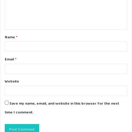
m
e
n
t
Name
*
*
Email
*
Website
Save my name, email, and website in this browser for the next
time I comment.