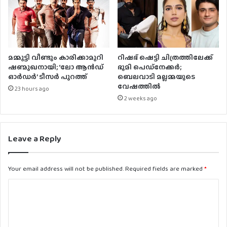
മമ്മൂട്ടി വീണ്ടും കാരിക്കാമുറി
റിഷഭ് ഷെട്ടി ചിത്രത്തിലേക്ക്
ഷണ്മുഖനായി; ‘ലോ ആൻഡ്
ഭൂമി പെഡ്‌നേക്കർ;
ഓർഡർ’ ടീസർ പുറത്ത്
ബെലവാടി മല്ലമ്മയുടെ
വേഷത്തിൽ
23 hours ago
2 weeks ago
Leave a Reply
Your email address will not be published.
Required fields are marked
*
C
o
m