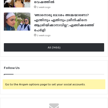
വേഷത്തിൽ
2 weeks ago
‘ഞാനൊരു മോശം അമ്മയാണോ?
എന്തിനും ഏതിനും ശ്രീനിഷിനെ
ആശ്രിയിക്കാനാവില്ല’; ഏങ്ങിക്കരഞ്ഞ്
പേർളി
2 weeks ago
All (1466)
Follow Us
Go to the Arqam options page to set your social accounts.