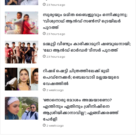
23 hours ago
സൂര്യയും മമിത ബൈജുവും ഒന്നിക്കുന്നു;
‘വിശ്വനാഥ് ആൻഡ് സൺസ്’ ട്രെയിലർ
പുറത്ത്
23 hours ago
മമ്മൂട്ടി വീണ്ടും കാരിക്കാമുറി ഷണ്മുഖനായി;
‘ലോ ആൻഡ് ഓർഡർ’ ടീസർ പുറത്ത്
23 hours ago
റിഷഭ് ഷെട്ടി ചിത്രത്തിലേക്ക് ഭൂമി
പെഡ്‌നേക്കർ; ബെലവാടി മല്ലമ്മയുടെ
വേഷത്തിൽ
2 weeks ago
‘ഞാനൊരു മോശം അമ്മയാണോ?
എന്തിനും ഏതിനും ശ്രീനിഷിനെ
ആശ്രിയിക്കാനാവില്ല’; ഏങ്ങിക്കരഞ്ഞ്
പേർളി
2 weeks ago