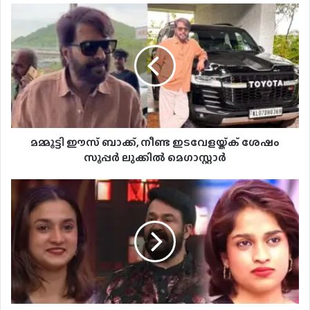
മമ്മൂട്ടി ഈസ് ബാക്ക്,​ നീണ്ട ഇടവേളയ്ക്ക് ശേഷം
സൂപ്പ‌ർ ലുക്കിൽ മെഗാസ്റ്റാ‌ർ