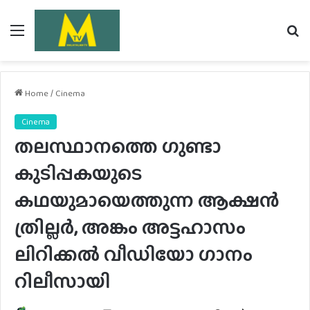
Menu
Se
fo
Home
/
Cinema
Cinema
തലസ്ഥാനത്തെ ഗുണ്ടാ
കുടിപ്പകയുടെ
കഥയുമായെത്തുന്ന ആക്ഷൻ
ത്രില്ലർ, അങ്കം അട്ടഹാസം
ലിറിക്കൽ വീഡിയോ ഗാനം
റിലീസായി