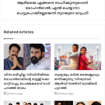
ആദിലയെ എങ്ങനെ സഹിക്കുന്നുവെന്ന്
മോഹൻലാൽ; എന്ത് ചെയ്യാനാ
പെട്ടുപോയില്ലേയെന്ന് നൂറയുടെ മറുപടി
Related Articles
വിസ ലഭിച്ചില്ല; സിഡ്നിയിലെ
സൂര്യയും മമിത ബൈജുവും
മോഹൻലാലിന്റെ സ്റ്റേജ് ഷോ
ഒന്നിക്കുന്നു; ‘വിശ്വനാഥ്
മാറ്റിവച്ചു, പ്രേക്ഷകരോട് മാപ്പ്
ആൻഡ് സൺസ്’ ട്രെയിലർ
പറഞ്ഞ് താരം
പുറത്ത്
23 hours ago
23 hours ago