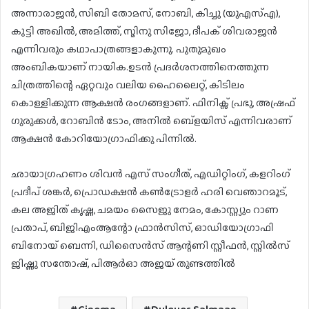
അന്നാരാജൻ, സിബി തോമസ്, നോബി, കിച്ചു (യുഎസ്എ),
കുട്ടി അഖിൽ, അമിത്ത്, സ്മിനു സിജോ, ദീപക് ശിവരാജൻ
എന്നിവരും കഥാപാത്രങ്ങളാകുന്നു. പുതുമുഖം
അംബികയാണ് നായിക.ഉടൻ പ്രദർശനത്തിനെത്തുന്ന
ചിത്രത്തിന്റെ ഏറ്റവും വലിയ ഹൈലൈറ്റ്, കിടിലം
കൊള്ളിക്കുന്ന ആക്ഷൻ രംഗങ്ങളാണ്. ഫിനിക്സ് പ്രഭു, അഷ്രഫ്
ഗുരുക്കൾ, റോബിൻ ടോം, അനിൽ ബെ്ളയിസ് എന്നിവരാണ്
ആക്ഷൻ കോറിയോഗ്രാഫിക്കു പിന്നിൽ.
ഛായാഗ്രഹണം ശിവൻ എസ് സംഗീത്, എഡിറ്റിംഗ്, കളറിംഗ്
പ്രദീപ് ശങ്കർ, പ്രൊഡക്ഷൻ കൺട്രോളർ ഹരി വെഞാറമൂട്,
കല അജിത് കൃഷ്ണ, ചമയം സൈജു നേമം, കോസ്റ്റ്യും റാണ
പ്രതാപ്, ബിജിഎംആന്റോ ഫ്രാൻസിസ്, ഓഡിയോഗ്രാഫി
ബിനോയ് ബെന്നി, ഡിസൈൻസ് ആന്റണി സ്റ്റീഫൻ, സ്റ്റിൽസ്
ജിഷ്ണു സന്തോഷ്, പിആർഓ അജയ് തുണ്ടത്തിൽ