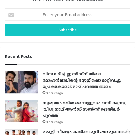
E
n
t
e
r
y
o
u
Recent Posts
r
E
വിസ ലഭിച്ചില്ല; സിഡ്നിയിലെ
m
മോഹൻലാലിന്റെ സ്റ്റേജ് ഷോ മാറ്റിവച്ചു,
a
പ്രേക്ഷകരോട് മാപ്പ് പറഞ്ഞ് താരം
i
3 hours ago
l
a
സൂര്യയും മമിത ബൈജുവും ഒന്നിക്കുന്നു;
d
‘വിശ്വനാഥ് ആൻഡ് സൺസ്’ ട്രെയിലർ
d
പുറത്ത്
r
3 hours ago
e
മമ്മൂട്ടി വീണ്ടും കാരിക്കാമുറി ഷണ്മുഖനായി;
s