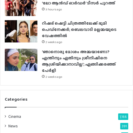
‘ലോ ആൻഡ് ഓർഡർ’ ടീസർ പുറത്ത്
s
3 hours ago
റിഷഭ് ഷെട്ടി ചിത്രത്തിലേക്ക് ഭൂമി
പെഡ്‌നേക്കർ; ബെലവാടി മല്ലമ്മയുടെ
വേഷത്തിൽ
2 weeks ago
‘ഞാനൊരു മോശം അമ്മയാണോ?
എന്തിനും ഏതിനും ശ്രീനിഷിനെ
ആശ്രിയിക്കാനാവില്ല’; ഏങ്ങിക്കരഞ്ഞ്
പേർളി
2 weeks ago
Categories
Cinema
1,166
News
391