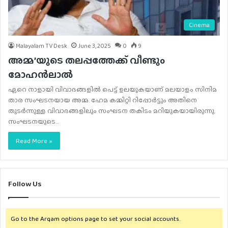
Cinema
Malayalam TV Desk
June 3, 2025
0
9
അമ്മ’യുടെ തലപ്പത്തേക്ക് വീണ്ടും
മോഹൻലാൽ
ഏറെ നാളായി വിവാദങ്ങളിൽ പെട്ട് ഉലയുകയാണ് മലയാളം സിനിമ
താര സംഘടനയായ അമ്മ. ഹേമ കമ്മിറ്റി റിപ്പോർട്ടും അതിനെ
തുടർന്നുള്ള വിവാദങ്ങളിലും സംഘടന തകിടം മറിയുകയായിരുന്നു.
സംഘടനയുടെ…
Read More »
Follow Us
Go to the Arqam options page to set your social accounts.