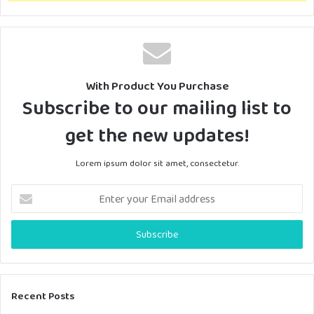
With Product You Purchase
Subscribe to our mailing list to
get the new updates!
Lorem ipsum dolor sit amet, consectetur.
E
n
t
e
r
y
o
u
Recent Posts
r