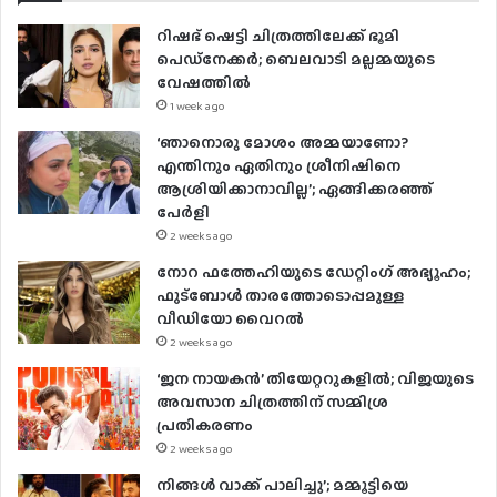
E
റിഷഭ് ഷെട്ടി ചിത്രത്തിലേക്ക് ഭൂമി
m
പെഡ്‌നേക്കർ; ബെലവാടി മല്ലമ്മയുടെ
a
വേഷത്തിൽ
i
1 week ago
l
a
‘ഞാനൊരു മോശം അമ്മയാണോ?
d
എന്തിനും ഏതിനും ശ്രീനിഷിനെ
d
ആശ്രിയിക്കാനാവില്ല’; ഏങ്ങിക്കരഞ്ഞ്
r
പേർളി
e
2 weeks ago
s
നോറ ഫത്തേഹിയുടെ ഡേറ്റിംഗ് അഭ്യൂഹം;
s
ഫുട്ബോൾ താരത്തോടൊപ്പമുള്ള
വീഡിയോ വൈറൽ
2 weeks ago
‘ജന നായകൻ’ തിയേറ്ററുകളിൽ; വിജയുടെ
അവസാന ചിത്രത്തിന് സമ്മിശ്ര
പ്രതികരണം
2 weeks ago
നിങ്ങൾ വാക്ക് പാലിച്ചു’; മമ്മൂട്ടിയെ