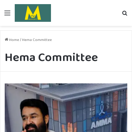
Menu
Se
fo
Home
/
Hema Committee
Hema Committee