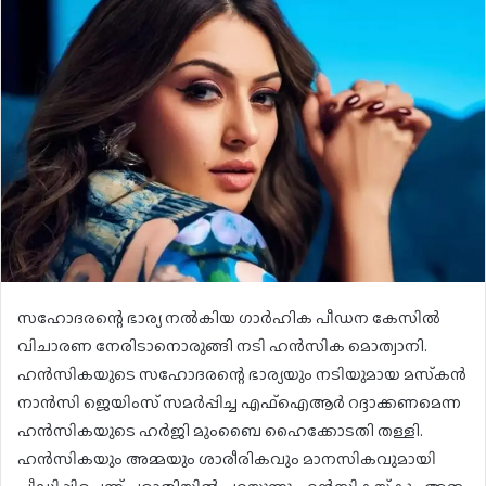
സഹോദരന്റെ ഭാര്യ നൽകിയ ഗാർഹിക പീഡന കേസിൽ
വിചാരണ നേരിടാനൊരുങ്ങി നടി ഹൻസിക മൊത്വാനി.
ഹൻസികയുടെ സഹോദരന്റെ ഭാര്യയും നടിയുമായ മസ്‌കൻ
നാൻസി ജെയിംസ് സമർപ്പിച്ച എഫ്‌ഐആർ റദ്ദാക്കണമെന്ന
ഹൻസികയുടെ ഹർജി മുംബൈ ഹൈക്കോടതി തള്ളി.
ഹൻസികയും അമ്മയും ശാരീരികവും മാനസികവുമായി