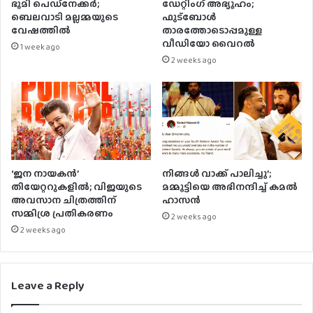
ഭൂമി പെഡ്‌നേക്കർ;
ഡേറ്റിംഗ് അഭ്യൂഹം;
ബെലവാടി മല്ലമ്മയുടെ
ഫുട്ബോൾ
വേഷത്തിൽ
താരത്തോടൊപ്പമുള്ള
വീഡിയോ വൈറൽ
1 week ago
2 weeks ago
‘ജന നായകൻ’
നിങ്ങൾ വാക്ക് പാലിച്ചു’;
തിയേറ്ററുകളിൽ; വിജയുടെ
മമ്മൂട്ടിയെ അഭിനന്ദിച്ച് കമൽ
അവസാന ചിത്രത്തിന്
ഹാസൻ
സമ്മിശ്ര പ്രതികരണം
2 weeks ago
2 weeks ago
Leave a Reply