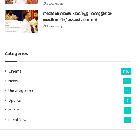
2 weeks ago
നിങ്ങൾ വാക്ക് പാലിച്ചു’; മമ്മൂട്ടിയെ
അഭിനന്ദിച്ച് കമൽ ഹാസൻ
2 weeks ago
Categories
Cinema
1,163
News
391
Uncategorized
9
Sports
2
Music
1
Local News
1