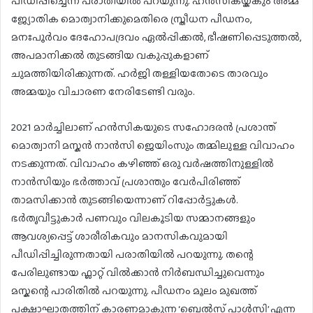
പീഡിപ്പിച്ചെന്ന് പരാതിയിൽ പറയുന്നു. ഹൻസികയ്ക്കും അമ്മ
ജ്യോതിക മൊത്വാനിക്കുമെതിരെ സ്ത്രീധന പീഡനം,
മനഃപൂർവം ദേഹോപദ്രവം ഏൽപ്പിക്കൽ, ഭീഷണിപ്പെടുത്തൽ,
അപമാനിക്കൽ തുടങ്ങിയ വകുപ്പുകളാണ്
ചുമത്തിയിരിക്കുന്നത്. ഹർജി തള്ളിയതോടെ താരവും
അമ്മയും വിചാരണ നേരിടേണ്ടി വരും.
2021 മാർച്ചിലാണ് ഹൻസികയുടെ സഹോദരൻ പ്രശാന്ത്
മൊത്വാനി മസ്കൻ നാൻസി ജെയിംസും തമ്മിലുള്ള വിവാഹം
നടക്കുന്നത്. വിവാഹം കഴിഞ്ഞ് ഒരു വർഷത്തിനുള്ളിൽ
നാൻസിയും ഭർത്താവ് പ്രശാന്തും വേർപിരിഞ്ഞ്
താമസിക്കാൻ തുടങ്ങിയെന്നാണ് റിപ്പോർട്ടുകൾ.
ഭർതൃവീട്ടുകാർ പണവും വിലകൂടിയ സമ്മാനങ്ങളും
ആവശ്യപ്പെട്ട് ശാരീരികവും മാനസികവുമായി
പീഡിപ്പിച്ചിരുന്നതായി പരാതിയിൽ പറയുന്നു. തന്റെ
പേരിലുണ്ടായ ഫ്ലാറ്റ് വിൽക്കാൻ നിർബന്ധിച്ചുവെന്നും
മസ്കന്റെ പാരിതിൽ പറയുന്നു. പീഡനം മൂലം മുഖത്ത്
പക്ഷാഘാതത്തിന് കാരണമാകുന്ന ‘ബെൽസ് പാൾസി’ എന്ന