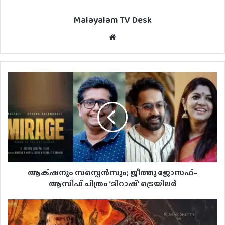
Malayalam TV Desk
Website
ആക്‌ഷനും സസ്പെൻസും; ജീത്തു ജോസഫ്–
ആസിഫ് ചിത്രം ‘മിറാഷ്’ ട്രെയിലർ