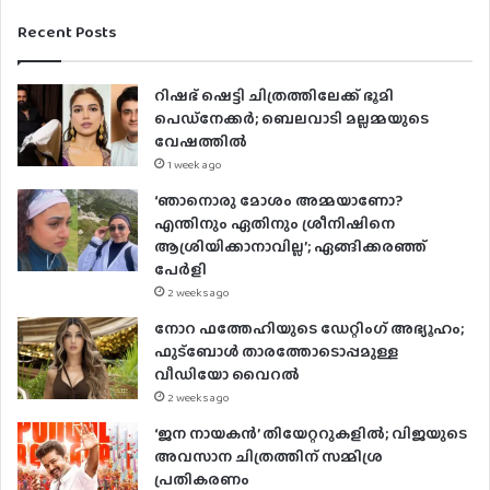
Recent Posts
റിഷഭ് ഷെട്ടി ചിത്രത്തിലേക്ക് ഭൂമി
പെഡ്‌നേക്കർ; ബെലവാടി മല്ലമ്മയുടെ
വേഷത്തിൽ
1 week ago
‘ഞാനൊരു മോശം അമ്മയാണോ?
എന്തിനും ഏതിനും ശ്രീനിഷിനെ
ആശ്രിയിക്കാനാവില്ല’; ഏങ്ങിക്കരഞ്ഞ്
പേർളി
2 weeks ago
നോറ ഫത്തേഹിയുടെ ഡേറ്റിംഗ് അഭ്യൂഹം;
ഫുട്ബോൾ താരത്തോടൊപ്പമുള്ള
വീഡിയോ വൈറൽ
2 weeks ago
‘ജന നായകൻ’ തിയേറ്ററുകളിൽ; വിജയുടെ
അവസാന ചിത്രത്തിന് സമ്മിശ്ര
പ്രതികരണം