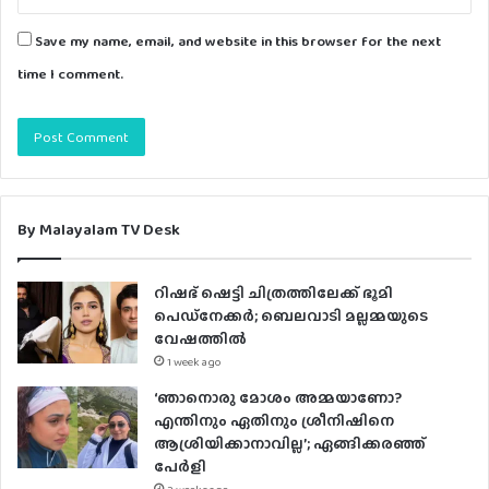
Save my name, email, and website in this browser for the next
time I comment.
By Malayalam TV Desk
റിഷഭ് ഷെട്ടി ചിത്രത്തിലേക്ക് ഭൂമി
പെഡ്‌നേക്കർ; ബെലവാടി മല്ലമ്മയുടെ
വേഷത്തിൽ
1 week ago
‘ഞാനൊരു മോശം അമ്മയാണോ?
എന്തിനും ഏതിനും ശ്രീനിഷിനെ
ആശ്രിയിക്കാനാവില്ല’; ഏങ്ങിക്കരഞ്ഞ്
പേർളി