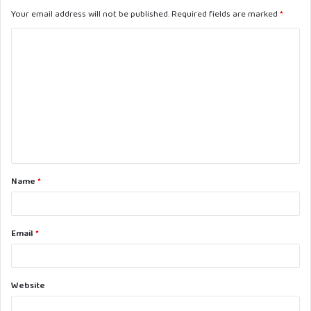
Your email address will not be published.
Required fields are marked
*
C
o
m
m
e
n
t
Name
*
*
Email
*
Website