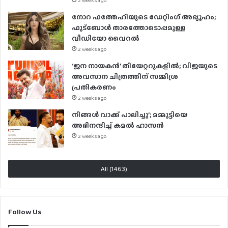
2 weeks ago
നോറ ഫത്തേഹിയുടെ ഡേറ്റിംഗ് അഭ്യൂഹം;
ഫുട്ബോൾ താരത്തോടൊപ്പമുള്ള
വീഡിയോ വൈറൽ
2 weeks ago
‘ജന നായകൻ’ തിയേറ്ററുകളിൽ; വിജയുടെ
അവസാന ചിത്രത്തിന് സമ്മിശ്ര
പ്രതികരണം
2 weeks ago
നിങ്ങൾ വാക്ക് പാലിച്ചു’; മമ്മൂട്ടിയെ
അഭിനന്ദിച്ച് കമൽ ഹാസൻ
2 weeks ago
All (1463)
Follow Us