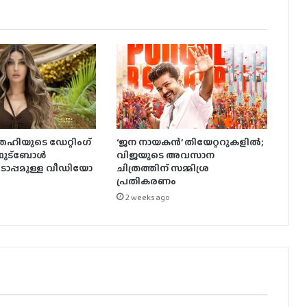
ഹിയുടെ ഡേറ്റിംഗ്
‘ജന നായകൻ’ തിയേറ്ററുകളിൽ;
 ഫുട്ബോൾ
വിജയുടെ അവസാന
ൊപ്പമുള്ള വീഡിയോ
ചിത്രത്തിന് സമ്മിശ്ര
പ്രതികരണം
2 weeks ago