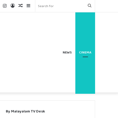
ter
YouTube
Instagram
Log
Random
Sidebar
Search
In
Article
for
NEWS
CINEMA
By Malayalam TV Desk