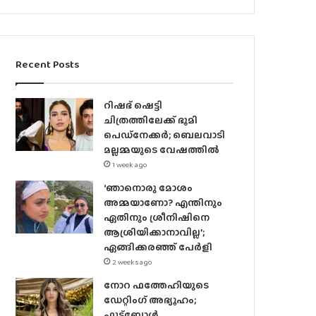
Recent Posts
റിഷഭ് ഷെട്ടി
ചിത്രത്തിലേക്ക് ഭൂമി
പെഡ്‌നേക്കർ; ബെലവാടി
മല്ലമ്മയുടെ വേഷത്തിൽ
1 week ago
‘ഞാനൊരു മോശം
അമ്മയാണോ? എന്തിനും
ഏതിനും ശ്രീനിഷിനെ
ആശ്രിയിക്കാനാവില്ല’;
ഏങ്ങിക്കരഞ്ഞ് പേർളി
2 weeks ago
നോറ ഫത്തേഹിയുടെ
ഡേറ്റിംഗ് അഭ്യൂഹം;
ഫുട്ബോൾ