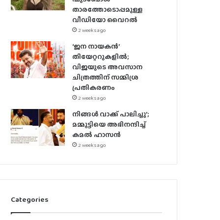
താരത്തോടൊപ്പമുള്ള
വീഡിയോ വൈറൽ
2 weeks ago
‘ജന നായകൻ’
തിയേറ്ററുകളിൽ;
വിജയുടെ അവസാന
ചിത്രത്തിന് സമ്മിശ്ര
പ്രതികരണം
2 weeks ago
നിങ്ങൾ വാക്ക് പാലിച്ചു’;
മമ്മൂട്ടിയെ അഭിനന്ദിച്ച്
കമൽ ഹാസൻ
2 weeks ago
Categories