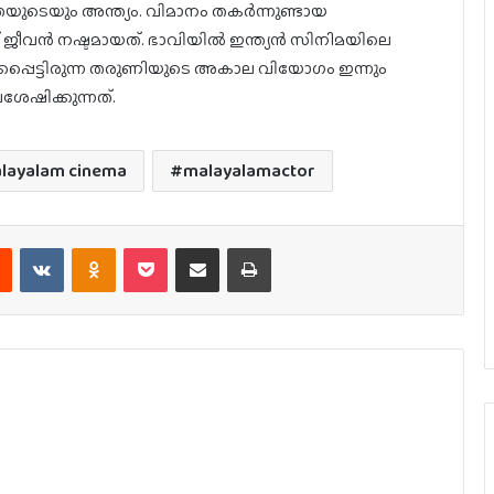
യുടെയും അന്ത്യം. വിമാനം തകർന്നുണ്ടായ
വൻ നഷ്ടമായത്. ഭാവിയിൽ ഇന്ത്യൻ സിനിമയിലെ
്കപ്പെട്ടിരുന്ന തരുണിയുടെ അകാല വിയോഗം ഇന്നും
േഷിക്കുന്നത്.
layalam cinema
malayalamactor
est
Reddit
VKontakte
Odnoklassniki
Pocket
Share via Email
Print