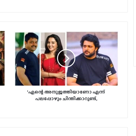
'എന്റെ അനുജത്തിയാണോ എന്ന്
പലപ്പോഴും ചിന്തിക്കാറുണ്ട്,