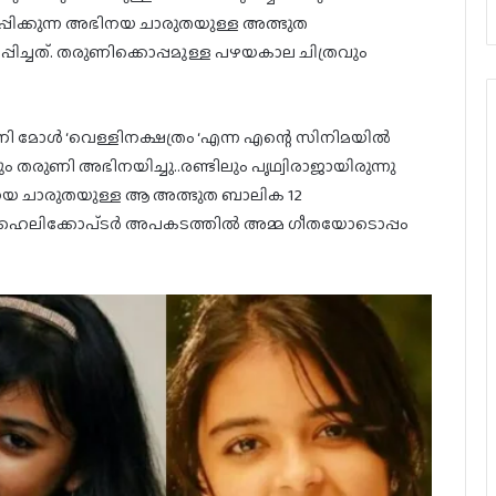
്കുന്ന അഭിനയ ചാരുതയുള്ള അത്ഭുത
്ചത്. തരുണിക്കൊപ്പമുള്ള പഴയകാല ചിത്രവും
ണി മോൾ ‘വെള്ളിനക്ഷത്രം ‘എന്ന എന്റെ സിനിമയിൽ
 തരുണി അഭിനയിച്ചു..രണ്ടിലും പൃഥ്വിരാജായിരുന്നു
നയ ചാരുതയുള്ള ആ അത്ഭുത ബാലിക 12
ടായ ഹെലിക്കോപ്ടർ അപകടത്തിൽ അമ്മ ഗീതയോടൊപ്പം