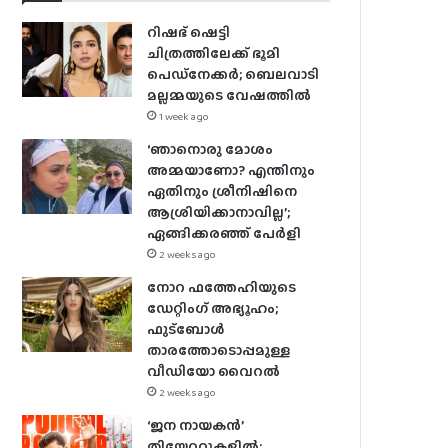
റിഷഭ് ഷെട്ടി
ചിത്രത്തിലേക്ക് ഭൂമി
പെഡ്‌നേക്കർ; ബെലവാടി
മല്ലമ്മയുടെ വേഷത്തിൽ
1 week ago
‘ഞാനൊരു മോശം
അമ്മയാണോ? എന്തിനും
ഏതിനും ശ്രീനിഷിനെ
ആശ്രിയിക്കാനാവില്ല’;
ഏങ്ങിക്കരഞ്ഞ് പേർളി
2 weeks ago
നോറ ഫത്തേഹിയുടെ
ഡേറ്റിംഗ് അഭ്യൂഹം;
ഫുട്ബോൾ
താരത്തോടൊപ്പമുള്ള
വീഡിയോ വൈറൽ
2 weeks ago
‘ജന നായകൻ’
തിയേറ്ററുകളിൽ;