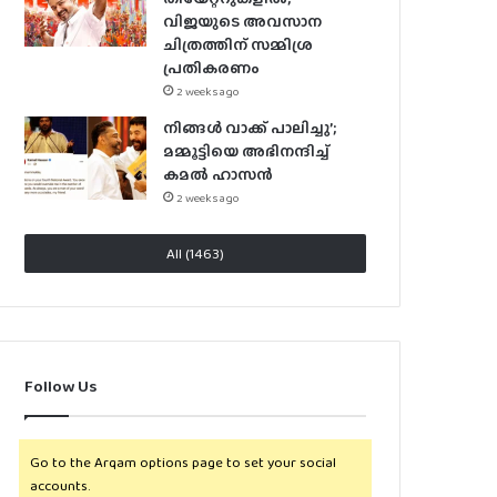
വിജയുടെ അവസാന
ചിത്രത്തിന് സമ്മിശ്ര
പ്രതികരണം
2 weeks ago
നിങ്ങൾ വാക്ക് പാലിച്ചു’;
മമ്മൂട്ടിയെ അഭിനന്ദിച്ച്
കമൽ ഹാസൻ
2 weeks ago
All (1463)
Follow Us
Go to the Arqam options page to set your social
accounts.