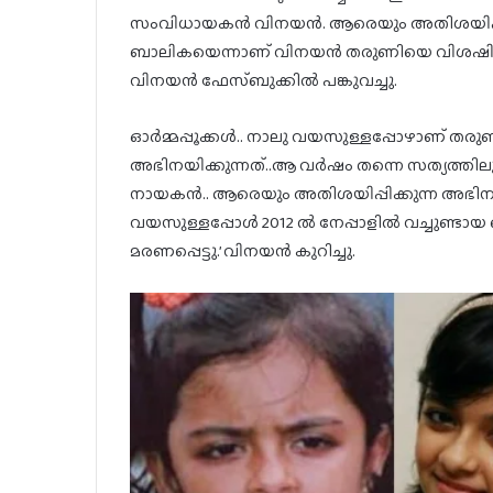
സംവിധായകൻ വിനയൻ. ആരെയും അതിശയിപ്പിക
ബാലികയെന്നാണ് വിനയൻ തരുണിയെ വിശഷിപ്പിച
വിനയൻ ഫേസ്ബുക്കിൽ പങ്കുവച്ചു.
ഓർമ്മപ്പൂക്കൾ.. നാലു വയസുള്ളപ്പോഴാണ് തരു
അഭിനയിക്കുന്നത്..ആ വർഷം തന്നെ സത്യത്തിലും
നായകൻ.. ആരെയും അതിശയിപ്പിക്കുന്ന അഭി
വയസുള്ളപ്പോൾ 2012 ൽ നേപ്പാളിൽ വച്ചുണ്
മരണപ്പെട്ടു.’ വിനയൻ കുറിച്ചു.