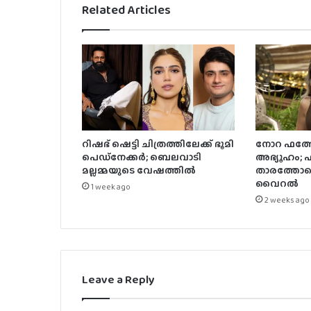
Related Articles
റിഷഭ് ഷെട്ടി ചിത്രത്തിലേക്ക് ഭൂമി
നോറ ഫത്തേ
പെഡ്‌നേക്കർ; ബെലവാടി
അഭ്യൂഹം;
മല്ലമ്മയുടെ വേഷത്തിൽ
താരത്തോട
വൈറൽ
1 week ago
2 weeks ago
Leave a Reply