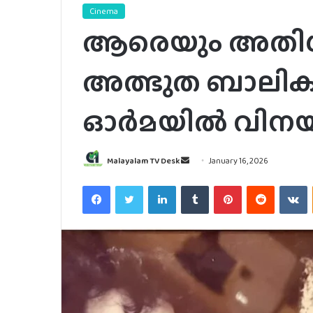
Cinema
ആരെയും അതിശയി
അത്ഭുത ബാലിക
ഓർമയിൽ വിന
Send
Malayalam TV Desk
January 16, 2026
an
Facebook
Twitter
LinkedIn
Tumblr
Pinterest
Reddit
V
email