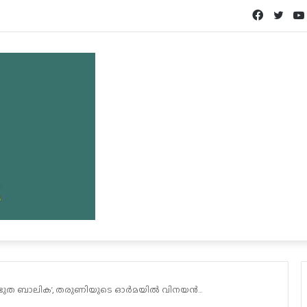
Facebook
Twit
ത്ഭുത ബാലിക’, തരുണിയുടെ ഓർമയിൽ വിനയൻ…