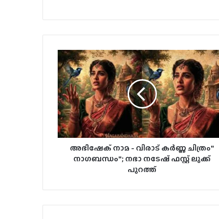
അഭിഷേക് നാമ - വിരാട് കർണ്ണ ചിത്രം"
നാഗബന്ധം"; നഭാ നടേഷ് ഫസ്റ്റ് ലുക്ക്
പുറത്ത്