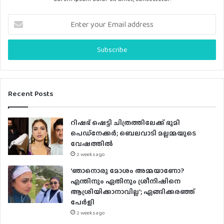
E
n
t
e
r
y
o
u
Recent Posts
r
E
റിഷഭ് ഷെട്ടി ചിത്രത്തിലേക്ക് ഭൂമി
m
പെഡ്‌നേക്കർ; ബെലവാടി മല്ലമ്മയുടെ
a
വേഷത്തിൽ
i
2 weeks ago
l
a
‘ഞാനൊരു മോശം അമ്മയാണോ?
d
എന്തിനും ഏതിനും ശ്രീനിഷിനെ
d
ആശ്രിയിക്കാനാവില്ല’; ഏങ്ങിക്കരഞ്ഞ്
r
പേർളി
e
2 weeks ago
s