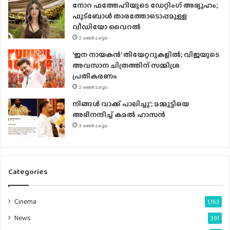
നോറ ഫത്തേഹിയുടെ ഡേറ്റിംഗ് അഭ്യൂഹം;
s
ഫുട്ബോൾ താരത്തോടൊപ്പമുള്ള
വീഡിയോ വൈറൽ
2 weeks ago
‘ജന നായകൻ’ തിയേറ്ററുകളിൽ; വിജയുടെ
അവസാന ചിത്രത്തിന് സമ്മിശ്ര
പ്രതികരണം
2 weeks ago
നിങ്ങൾ വാക്ക് പാലിച്ചു’; മമ്മൂട്ടിയെ
അഭിനന്ദിച്ച് കമൽ ഹാസൻ
3 weeks ago
Categories
Cinema
1,163
News
391