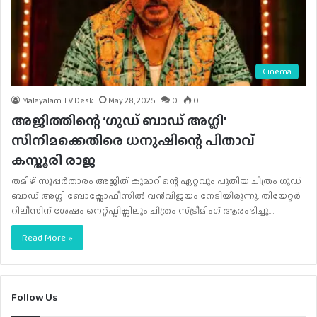
Cinema
Malayalam TV Desk
May 28, 2025
0
0
അജിത്തിന്റെ ‘ഗുഡ് ബാഡ് അഗ്ലി’
സിനിമക്കെതിരെ ധനുഷിന്റെ പിതാവ്
കസ്തൂരി രാജ
തമിഴ് സൂപ്പർതാരം അജിത് കുമാറിന്റെ ഏറ്റവും പുതിയ ചിത്രം ഗുഡ്
ബാഡ് അഗ്ലി ബോക്സോഫീസിൽ വൻവിജയം നേടിയിരുന്നു. തിയേറ്റർ
റിലീസിന് ശേഷം നെറ്റ്ഫ്ലിക്സിലും ചിത്രം സ്ട്രീമിംഗ് ആരംഭിച്ചു.…
Read More »
Follow Us