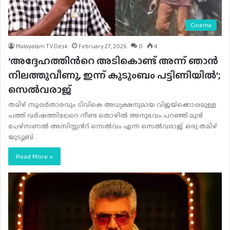
Cinema
Malayalam TV Desk
February 27, 2026
0
4
‘അദ്ദേഹത്തിന്‍റെ അടികൊണ്ട് അന്ന് ഞാന്‍
നിലത്തുവീണു, ഇന്ന് കുടുംബം പട്ടിണിയില്‍’;
സെല്‍വരാജ്
തമിഴ് സൂപ്പര്‍താരവും ടിവികെ അധ്യക്ഷനുമായ വിജയ്‍ക്കൊപ്പമുള്ള
പത്ത് വര്‍ഷത്തിലേറെ നീണ്ട തൊഴില്‍ അനുഭവം പറഞ്ഞ് മുന്‍
പേഴ്സണല്‍ അസിസ്റ്റന്‍റ് സെല്‍വം എന്ന സെല്‍വരാജ്. ഒരു തമിഴ്
യുട്യൂബ്…
Read More »