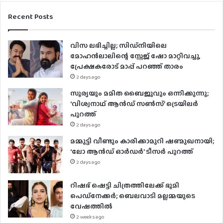
o
u
Recent Posts
r
E
വിസ ലഭിച്ചില്ല; സിഡ്നിയിലെ
m
മോഹൻലാലിന്റെ സ്റ്റേജ് ഷോ മാറ്റിവച്ചു,
a
പ്രേക്ഷകരോട് മാപ്പ് പറഞ്ഞ് താരം
i
2 days ago
l
a
സൂര്യയും മമിത ബൈജുവും ഒന്നിക്കുന്നു;
d
‘വിശ്വനാഥ് ആൻഡ് സൺസ്’ ട്രെയിലർ
d
പുറത്ത്
r
2 days ago
e
മമ്മൂട്ടി വീണ്ടും കാരിക്കാമുറി ഷണ്മുഖനായി;
s
‘ലോ ആൻഡ് ഓർഡർ’ ടീസർ പുറത്ത്
s
2 days ago
റിഷഭ് ഷെട്ടി ചിത്രത്തിലേക്ക് ഭൂമി
പെഡ്‌നേക്കർ; ബെലവാടി മല്ലമ്മയുടെ
വേഷത്തിൽ
2 weeks ago