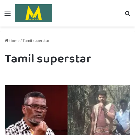
Menu
Se
fo
Home
/
Tamil superstar
Tamil superstar