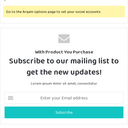
Go to the Arqam options page to set your social accounts.
With Product You Purchase
Subscribe to our mailing list to
get the new updates!
Lorem ipsum dolor sit amet, consectetur.
E
n
t
e
r
y