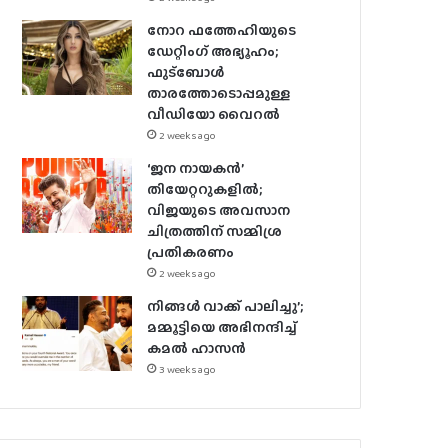
നോറ ഫത്തേഹിയുടെ
ഡേറ്റിംഗ് അഭ്യൂഹം;
ഫുട്ബോൾ
താരത്തോടൊപ്പമുള്ള
വീഡിയോ വൈറൽ
2 weeks ago
‘ജന നായകൻ’
തിയേറ്ററുകളിൽ;
വിജയുടെ അവസാന
ചിത്രത്തിന് സമ്മിശ്ര
പ്രതികരണം
2 weeks ago
നിങ്ങൾ വാക്ക് പാലിച്ചു’;
മമ്മൂട്ടിയെ അഭിനന്ദിച്ച്
കമൽ ഹാസൻ
3 weeks ago