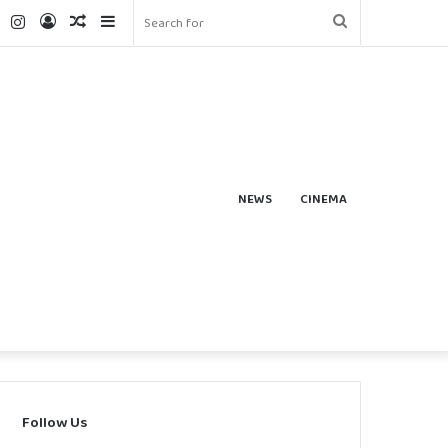
k
ter
YouTube
Instagram
Log
Random
Sidebar
Search
In
Article
for
NEWS
CINEMA
Follow Us