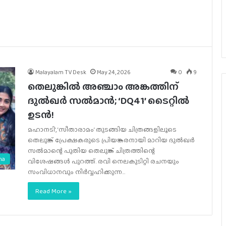
Malayalam TV Desk
May 24, 2026
0
9
തെലുങ്കിൽ അഞ്ചാം അങ്കത്തിന്
ദുൽഖർ സൽമാൻ; ‘DQ41’ ടൈറ്റിൽ
ഉടൻ!
മഹാനടി’, ‘സീതാരാമം’ തുടങ്ങിയ ചിത്രങ്ങളിലൂടെ
തെലുങ്ക് പ്രേക്ഷകരുടെ പ്രിയങ്കരനായി മാറിയ ദുൽഖർ
സൽമാന്റെ പുതിയ തെലുങ്ക് ചിത്രത്തിന്റെ
ma
വിശേഷങ്ങൾ പുറത്ത്. രവി നെലകുടിറ്റി രചനയും
സംവിധാനവും നിർവ്വഹിക്കുന്ന…
Read More »