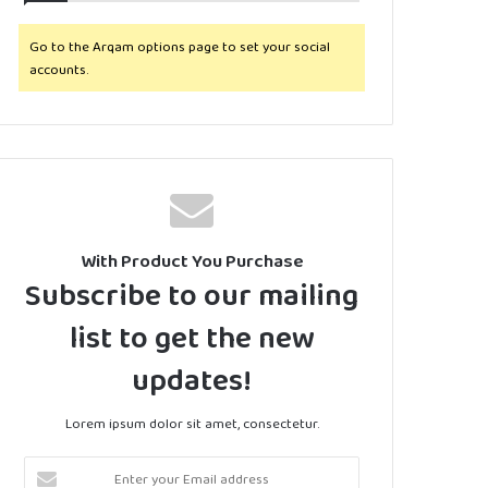
Go to the Arqam options page to set your social
accounts.
With Product You Purchase
Subscribe to our mailing
list to get the new
updates!
Lorem ipsum dolor sit amet, consectetur.
E