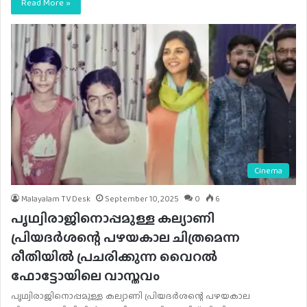
Read More »
Cinema
Malayalam TV Desk
September 10, 2025
0
6
പൃഥ്വിരാജിനൊപ്പമുള്ള കല്യാണി
പ്രിയദർശന്റെ പഴയകാല ചിത്രമെന്ന
രീതിയിൽ പ്രചരിക്കുന്ന വൈറല്‍
ഫോട്ടോയിലെ വാസ്തവം
പൃഥ്വിരാജിനൊപ്പമുള്ള കല്യാണി പ്രിയദർശന്റെ പഴയകാല