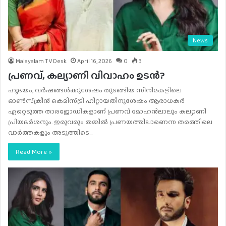
News
Malayalam TV Desk
April 16, 2026
0
3
പ്രണവ്, കല്യാണി വിവാഹം ഉടൻ?
ഹൃദയം, വർഷങ്ങൾക്കുശേഷം തുടങ്ങിയ സിനിമകളിലെ
ഓൺസ്‌ക്രീൻ കെമിസ്‌ട്രി ഹിറ്റായതിനുശേഷം ആരാധകർ
ഏറ്റെടുത്ത താരജോഡികളാണ് പ്രണവ് മോഹൻലാലും കല്യാണി
പ്രിയദർശനും. ഇരുവരും തമ്മിൽ പ്രണയത്തിലാണെന്ന തരത്തിലെ
വാർത്തകളും അടുത്തിടെ…
Read More »