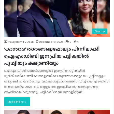
Cinema
Malayalam TV Desk
December 3, 2025
0
4
‘കാന്താര’ താരങ്ങളെപ്പോലും പിന്നിലാക്കി
ഐഎംഡിബി ജനപ്രിയ പട്ടികയിൽ
പൃഥ്വിയും കല്യാണിയും
ഐഎംഡിബി വെബ്സൈറ്റിൽ ജനപ്രിയ പട്ടികയിൽ
മുൻനിരയിലെത്തി മലയാളത്തിലെ യുവതാരങ്ങളായ പൃഥ്വിരാജും
കല്യാണി പ്രിയദർശനും. വർഷാന്ത്യത്തോടനുബന്ധിച്ച് ഐഎംഡിബി
തയാറാക്കിയ 2025-ലെ രാജ്യത്തെ ജനപ്രിയ താരങ്ങളുടെയും
സംവിധായകരുടെയും പട്ടികയിലാണ് ബോളിവുഡ്…
Read More »