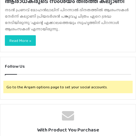
ആരാധകരുടെ സംശയം തീർത്ത് കല്യാണി
നടൻ പ്രണവ് മോഹൻലാലിന് പിറന്നാൽ ദിനതത്തിൽ ആശംസകൾ
നേർന്ന് കല്യാണി പ്രിയദർശൻ പങ്കുവച്ച ചിത്രം ഏറെ ശ്രദ്ധ
നേടിയിരുന്നു. ‘എന്റെ എക്കാലത്തെയും സുഹൃത്തിന് പിറന്നാൾ
ആശംസകൾ’ എന്നായിരുന്നു…
Read More »
Follow Us
Go to the Arqam options page to set your social accounts.
With Product You Purchase