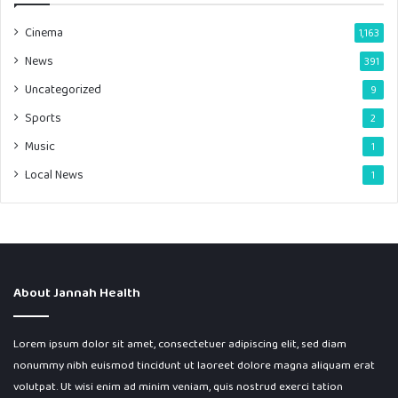
Cinema
1,163
News
391
Uncategorized
9
Sports
2
Music
1
Local News
1
About Jannah Health
Lorem ipsum dolor sit amet, consectetuer adipiscing elit, sed diam
nonummy nibh euismod tincidunt ut laoreet dolore magna aliquam erat
volutpat. Ut wisi enim ad minim veniam, quis nostrud exerci tation