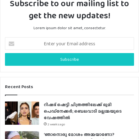
Subscribe to our mailing list to
get the new updates!
Lorem ipsum dolor sit amet, consectetur.
E
n
t
e
r
y
o
u
Recent Posts
r
E
റിഷഭ് ഷെട്ടി ചിത്രത്തിലേക്ക് ഭൂമി
m
പെഡ്‌നേക്കർ; ബെലവാടി മല്ലമ്മയുടെ
a
വേഷത്തിൽ
i
2 weeks ago
l
a
‘ഞാനൊരു മോശം അമ്മയാണോ?
d