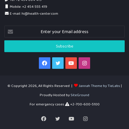
Mobile: +2 454 555 419
E-mail: hi@health-center.com
Enter
your
Email
address
Facebook
Twitter
YouTube
Instagram
© Copyright 2026, All Rights Reserved |
Jannah Theme by TieLabs
|
Proudly Hosted by
SiteGround
For emergency cases
+2-700-600-5100
Facebook
Twitter
YouTube
Instagram