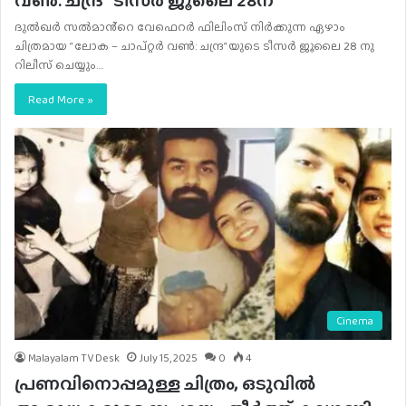
ദുൽഖർ സൽമാൻ്റെ വേഫെറർ ഫിലിംസ് നിർക്കുന്ന ഏഴാം
ചിത്രമായ ” ലോക – ചാപ്റ്റർ വൺ: ചന്ദ്ര” യുടെ ടീസർ ജൂലൈ 28 നു
റിലീസ് ചെയ്യും.…
Read More »
Cinema
Malayalam TV Desk
July 15, 2025
0
4
പ്രണവിനൊപ്പമുള്ള ചിത്രം, ഒടുവിൽ