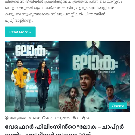
ചിത്രമെന്ന രീതിയിൽ പ്രചരിക്കുന്ന ചിത്രത്തിന് പിന്നിലെ വാസ്തവം
വെളിപ്പെടുത്തി പ്രൊഡക്‌ഷൻ കൺട്രോളറും പൃഥ്വിരാജിന്റെ
കുടുംബ സുഹൃത്തുമായ സിദ്ധു പനയ്ക്കൽ. ചിത്രത്തിൽ
പൃഥ്വിരാജിന്റെ…
Read More »
Cinema
Malayalam TV Desk
August 11, 2025
0
14
വേഫെറർ ഫിലിംസിൻ്റെ “ലോക – ചാപ്റ്റർ
വൺ: ചന്ദ്ര” ടീസർ ജൂലൈ 28ന്