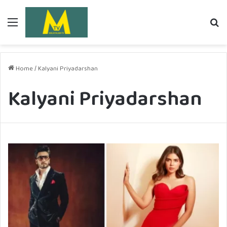
Menu
Se
fo
Home
/
Kalyani Priyadarshan
Kalyani Priyadarshan