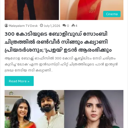
Cinema
Malayalam TV Desk
July 1, 2026
0
4
300 കോടിയുടെ ബോളിവുഡ് സോംബി
ചിത്രത്തിൽ രൺവീർ സിങ്ങും കല്യാണി
പ്രിയദർശനും; ‘പ്രളയ്’ ഉടൻ ആരംഭിക്കും
ആഗോള ബോക്സ് ഓഫീസിൽ 300 കോടി ക്ലബ്ബിലിടം നേടി ചരിത്രം
കുറിച്ച ‘ലോക’ എന്ന ഇൻഡസ്ട്രി ഹിറ്റ് ചിത്രത്തിലൂടെ പാൻ ഇന്ത്യൻ
ശ്രദ്ധ നേടിയ നടി കല്യാണി…
Read More »