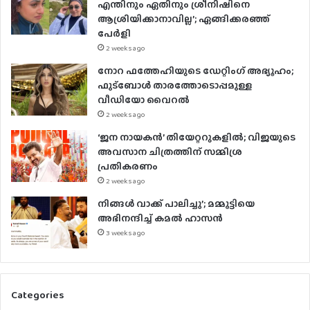
എന്തിനും ഏതിനും ശ്രീനിഷിനെ
d
ആശ്രിയിക്കാനാവില്ല’; ഏങ്ങിക്കരഞ്ഞ്
r
പേർളി
e
2 weeks ago
s
നോറ ഫത്തേഹിയുടെ ഡേറ്റിംഗ് അഭ്യൂഹം;
s
ഫുട്ബോൾ താരത്തോടൊപ്പമുള്ള
വീഡിയോ വൈറൽ
2 weeks ago
‘ജന നായകൻ’ തിയേറ്ററുകളിൽ; വിജയുടെ
അവസാന ചിത്രത്തിന് സമ്മിശ്ര
പ്രതികരണം
2 weeks ago
നിങ്ങൾ വാക്ക് പാലിച്ചു’; മമ്മൂട്ടിയെ
അഭിനന്ദിച്ച് കമൽ ഹാസൻ
3 weeks ago
Categories