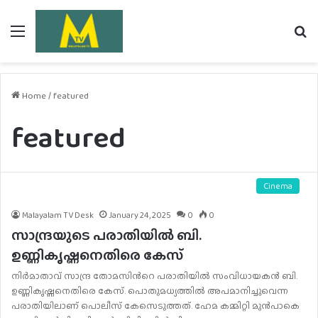
Menu
Se
fo
Home
/
featured
featured
Cinema
Malayalam TV Desk
January 24, 2025
0
0
സാന്ദ്രയുടെ പരാതിയില്‍ ബി.
ഉണ്ണികൃഷ്ണനെതിരെ കേസ്
നിര്‍മാതാവ് സാന്ദ്ര തോമസിന്‍റെ പരാതിയില്‍ സംവിധായകന്‍ ബി.
ഉണ്ണികൃഷ്ണനെതിരെ കേസ്. പൊതുമധ്യത്തില്‍ അപമാനിച്ചുവെന്ന
പരാതിയിലാണ് പൊലീസ് കേസെടുത്തത്. ഹേമ കമ്മിറ്റി മുന്‍പാകെ