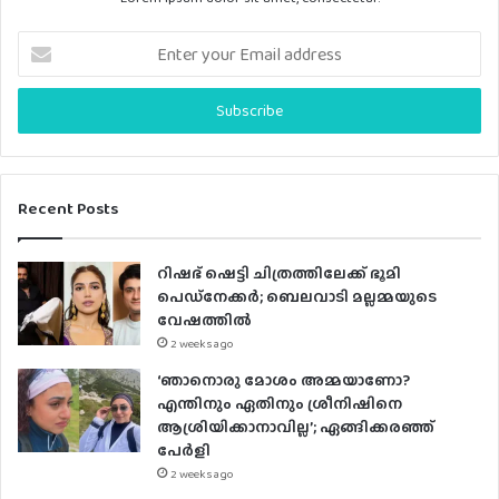
E
n
t
e
r
y
o
u
Recent Posts
r
E
റിഷഭ് ഷെട്ടി ചിത്രത്തിലേക്ക് ഭൂമി
m
പെഡ്‌നേക്കർ; ബെലവാടി മല്ലമ്മയുടെ
a
വേഷത്തിൽ
i
2 weeks ago
l
a
‘ഞാനൊരു മോശം അമ്മയാണോ?
d
എന്തിനും ഏതിനും ശ്രീനിഷിനെ
d
ആശ്രിയിക്കാനാവില്ല’; ഏങ്ങിക്കരഞ്ഞ്
r
പേർളി
e
2 weeks ago
s