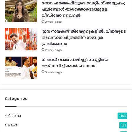
നോറ ഫത്തേഹിയുടെ ഡേറ്റിംഗ് അഭ്യൂഹം;
s
ഫുട്ബോൾ താരത്തോടൊപ്പമുള്ള
വീഡിയോ വൈറൽ
2 weeks ago
‘ജന നായകൻ’ തിയേറ്ററുകളിൽ; വിജയുടെ
അവസാന ചിത്രത്തിന് സമ്മിശ്ര
പ്രതികരണം
2 weeks ago
നിങ്ങൾ വാക്ക് പാലിച്ചു’; മമ്മൂട്ടിയെ
അഭിനന്ദിച്ച് കമൽ ഹാസൻ
3 weeks ago
Categories
Cinema
1,163
News
391