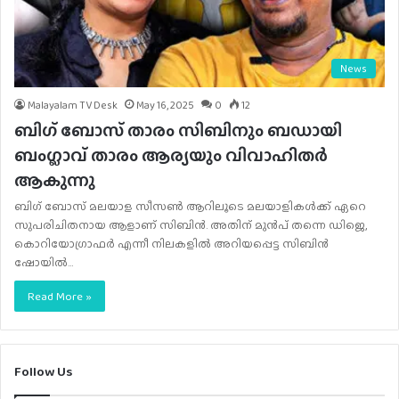
News
Malayalam TV Desk
May 16, 2025
0
12
ബിഗ് ബോസ് താരം സിബിനും ബഡായി
ബംഗ്ലാവ് താരം ആര്യയും വിവാഹിതർ
ആകുന്നു
ബി​ഗ് ബോസ് മലയാള സീസൺ ആറിലൂടെ മലയാളികൾക്ക് ഏറെ
സുപരിചിതനായ ആളാണ് സിബിൻ. അതിന് മുൻപ് തന്നെ ഡിജെ,
കൊറിയോ​ഗ്രാഫർ എന്നീ നിലകളിൽ അറിയപ്പെട്ട സിബിൻ
ഷോയിൽ…
Read More »
Follow Us