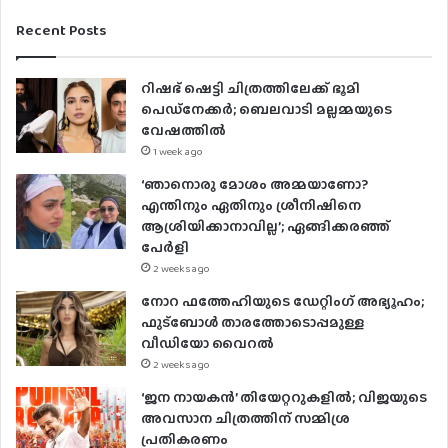
o
u
Recent Posts
r
E
റിഷഭ് ഷെട്ടി ചിത്രത്തിലേക്ക് ഭൂമി
m
പെഡ്‌നേക്കർ; ബെലവാടി മല്ലമ്മയുടെ
a
വേഷത്തിൽ
i
1 week ago
l
a
‘ഞാനൊരു മോശം അമ്മയാണോ?
d
എന്തിനും ഏതിനും ശ്രീനിഷിനെ
d
ആശ്രിയിക്കാനാവില്ല’; ഏങ്ങിക്കരഞ്ഞ്
r
പേർളി
e
2 weeks ago
s
നോറ ഫത്തേഹിയുടെ ഡേറ്റിംഗ് അഭ്യൂഹം;
s
ഫുട്ബോൾ താരത്തോടൊപ്പമുള്ള
വീഡിയോ വൈറൽ
2 weeks ago
‘ജന നായകൻ’ തിയേറ്ററുകളിൽ; വിജയുടെ
അവസാന ചിത്രത്തിന് സമ്മിശ്ര
പ്രതികരണം