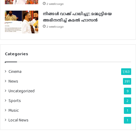
2 weeks ago
നിങ്ങൾ വാക്ക് പാലിച്ചു’; മമ്മൂട്ടിയെ
അഭിനന്ദിച്ച് കമൽ ഹാസൻ
2 weeks ago
Categories
Cinema
1,163
News
391
Uncategorized
9
Sports
2
Music
1
Local News
1