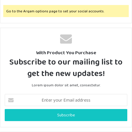
Go to the Arqam options page to set your social accounts.
With Product You Purchase
Subscribe to our mailing list to
get the new updates!
Lorem ipsum dolor sit amet, consectetur.
E
n
t
e
r
y