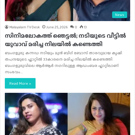
News
Malayalam TV Desk
June 25, 2026
0
13
സിനിമലോകത്ത് ഞെട്ടൽ; നടിയുടെ വീട്ടിൽ
യുവാവ് മരിച്ച നിലയിൽ കണ്ടെത്തി
ബംഗളൂരു: കന്നഡ നടിയും മുൻ ബിഗ് ബോസ് താരവുമായ കൃഷി
തപന്ദയുടെ ഫ്ലാറ്റിൽ 33കാരനെ മരിച്ച നിലയിൽ കണ്ടെത്തി.
ബംഗളൂരുവിലെ ആർആർ നഗറിലുള്ള ആഡംബര ഫ്ലാറ്റിലാണ്
സംഭവം.…
Read More »