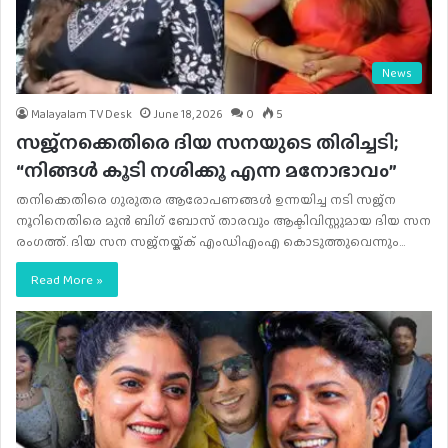
News
Malayalam TV Desk
June 18, 2026
0
5
സജ്‌നക്കെതിരെ ദിയ സനയുടെ തിരിച്ചടി;
“നിങ്ങൾ കൂടി നശിക്കൂ എന്ന മനോഭാവം”
തനിക്കെതിരെ ഗുരുതര ആരോപണങ്ങൾ ഉന്നയിച്ച നടി സജ്ന
നൂറിനെതിരെ മുൻ ബിഗ് ബോസ് താരവും ആക്ടിവിസ്റ്റുമായ ദിയ സന
രംഗത്ത്. ദിയ സന സജ്നയ്ക്ക് എംഡിഎംഎ കൊടുത്തുവെന്നും…
Read More »