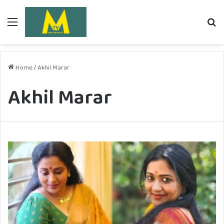
Menu
Se
fo
Home
/
Akhil Marar
Akhil Marar