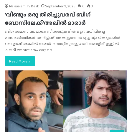
Malayalam TV Desk
September 9, 2025
0
3
‘വീണ്ടും ഒരു തിരിച്ചുവരവ് ബിഗ്
ബോസിലേക്ക്’അഖിൽ മാരാർ
ബി​ഗ് ബോസ് മലയാളം സീസണുകളിൽ ഒട്ടനവധി മികച്ച
മത്സരാർത്ഥികൾ വന്നിട്ടുണ്ട്. അക്കൂട്ടത്തിൽ ഏറ്റവും മികച്ചവരിൽ
ഒരാളാണ് അഖിൽ മാരാർ. നെ​ഗറ്റീവുകളുമായി ഷോയ്ക്ക് ഉള്ളിൽ
കയറി അവസാനം ഒട്ടേറെ…
Read More »