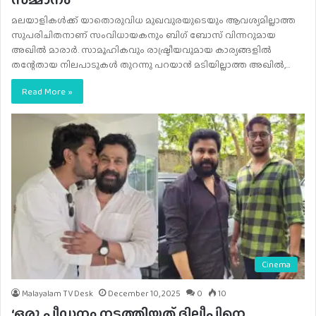
മലയാളികൾക്ക് യാതൊരുവിധ മുഖവുരയുടെയും ആവശ്യമില്ലാത്ത
സുപരിചിതനാണ് സംവിധായകനും ബി​ഗ് ബോസ് വിന്നറുമായ
അഖിൽ മാരാർ. സാമൂഹികവും രാഷ്ട്രീയവുമായ കാര്യങ്ങളിൽ
തന്റേതായ നിലപാടുകൾ തുറന്നു പറയാൻ മടിയില്ലാത്ത അഖിൽ,…
Read More »
Cinema
Malayalam TV Desk
December 10, 2025
0
10
‘ഒരു പീഡനം നടത്തിയത് ദിലീപിനെ