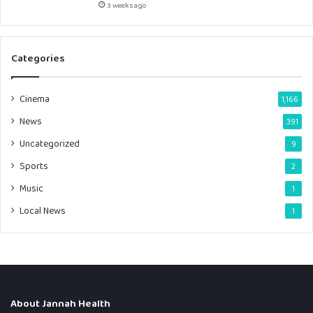
3 weeks ago
Categories
Cinema
1,166
News
391
Uncategorized
9
Sports
2
Music
1
Local News
1
About Jannah Health