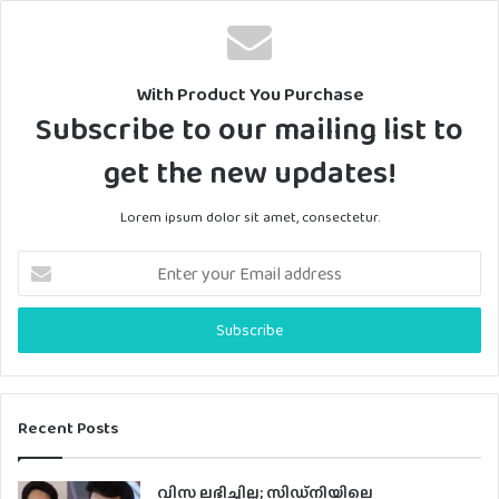
With Product You Purchase
Subscribe to our mailing list to
get the new updates!
Lorem ipsum dolor sit amet, consectetur.
E
n
t
e
r
y
o
u
Recent Posts
r
E
വിസ ലഭിച്ചില്ല; സിഡ്നിയിലെ
m