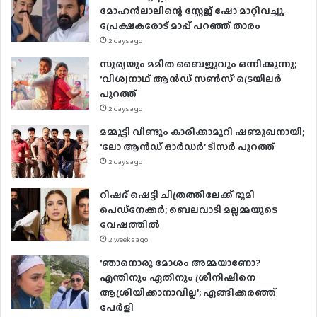
മോഹൻലാലിന്റെ സ്റ്റേജ് ഷോ മാറ്റിവച്ചു,
a
പ്രേക്ഷകരോട് മാപ്പ് പറഞ്ഞ് താരം
i
2 days ago
l
a
സൂര്യയും മമിത ബൈജുവും ഒന്നിക്കുന്നു;
d
‘വിശ്വനാഥ് ആൻഡ് സൺസ്’ ട്രെയിലർ
d
പുറത്ത്
r
2 days ago
e
മമ്മൂട്ടി വീണ്ടും കാരിക്കാമുറി ഷണ്മുഖനായി;
s
‘ലോ ആൻഡ് ഓർഡർ’ ടീസർ പുറത്ത്
s
2 days ago
റിഷഭ് ഷെട്ടി ചിത്രത്തിലേക്ക് ഭൂമി
പെഡ്‌നേക്കർ; ബെലവാടി മല്ലമ്മയുടെ
വേഷത്തിൽ
2 weeks ago
‘ഞാനൊരു മോശം അമ്മയാണോ?
എന്തിനും ഏതിനും ശ്രീനിഷിനെ
ആശ്രിയിക്കാനാവില്ല’; ഏങ്ങിക്കരഞ്ഞ്
പേർളി