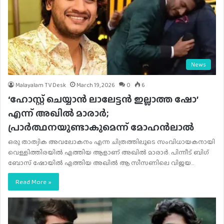
News
Malayalam TV Desk
March 19, 2026
0
6
‘ഹോസ്റ്റ് ചെയ്യാന്‍ ലാലേട്ടന്‍ ഇല്ലാത്ത ഷോ’
എന്ന് അഖിൽ മാരാർ;
പ്രാർത്ഥനയുണ്ടാകുമെന്ന് മോഹൻലാൽ
ഒരു താത്വിക അവലോകനം എന്ന ചിത്രത്തിലൂടെ സംവിധായകനായി
വെള്ളിത്തിരയിൽ എത്തിയ ആളാണ് അഖിൽ മാരാർ. പിന്നീട് ബി​ഗ്
ബോസ് ഷോയിൽ എത്തിയ അഖിൽ ആ സീസണിലെ വിജയ…
Read More »