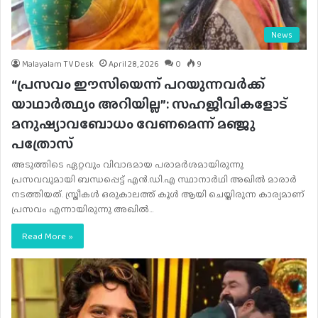
News
Malayalam TV Desk
April 28, 2026
0
9
“പ്രസവം ഈസിയെന്ന് പറയുന്നവർക്ക്
യാഥാർത്ഥ്യം അറിയില്ല”: സഹജീവികളോട്
മനുഷ്യാവബോധം വേണമെന്ന് മഞ്ജു
പത്രോസ്
അടുത്തിടെ ഏറ്റവും വിവാദമായ പരാമർശമായിരുന്നു
പ്രസവവുമായി ബന്ധപ്പെട്ട് എൻ.ഡി.എ സ്ഥാനാർഥി അഖിൽ മാരാർ
നടത്തിയത്. സ്ത്രീകൾ ഒരുകാലത്ത് കൂൾ ആയി ചെയ്തിരുന്ന കാര്യമാണ്
പ്രസവം എന്നായിരുന്നു അഖിൽ…
Read More »