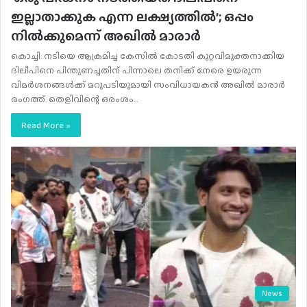
ഇല്ലാതാക്കുക എന്ന ലക്ഷ്യത്തിൽ’; ഒപ്പം
നിൽക്കുമെന്ന് അഖിൽ മാരാർ
കൊച്ചി: നടിയെ ആക്രമിച്ച കേസിൽ കോടതി കുറ്റവിമുക്തനാക്കിയ
ദിലീപിനെ പിന്തുണച്ചതിന് പിന്നാലെ തനിക്ക് നേരെ ഉയരുന്ന
വിമർശനങ്ങൾക്ക് മറുപടിയുമായി സംവിധായകൻ അഖിൽ മാരാർ
രംഗത്ത്. തെളിവിന്റെ ഒരംശം…
Read More »
News