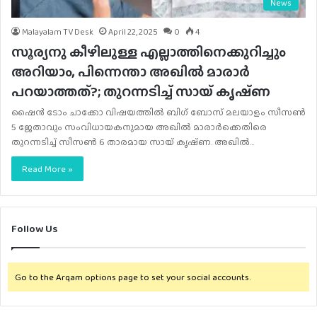
News
Malayalam TV Desk
April 22, 2025
0
4
സൂര്യനു കീഴിലുള്ള എല്ലാത്തിനെക്കുറിച്ചും
അറിയാം, പിന്നെന്താ അഖിൽ മാരാർ
പറയാത്തത്?; തുറന്നടിച്ച് സായ് കൃഷ്‍ണ
ഷൈൻ ടോം ചാക്കോ വിഷയത്തിൽ ബിഗ് ബോസ് മലയാളം സീസണ്‍
5 ജേതാവും സംവിധായകനുമായ അഖില്‍ മാരാർക്കെതിരെ
തുറന്നടിച്ച് സീസണ്‍ 6 താരമായ സായ് കൃഷ്‍ണ. അഖില്‍…
Read More »
Follow Us
Go to the Arqam options page to set your social accounts.