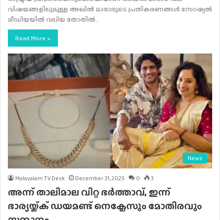
വിഷയങ്ങളിലുമുള്ള അഖില്‍ മാരാരുടെ പ്രതികരണങ്ങള്‍ സോഷ്യല്‍
മീഡിയയില്‍ വലിയ തോതില്‍…
Read More »
News
Malayalam TV Desk
December 31, 2025
0
3
അന്ന് താലിമാല വിറ്റ ഭർത്താവ്, ഇന്ന്
ഭാര്യയ്ക്ക് ഡയമണ്ട് നെക്ലേസും മോതിരവും
സമ്മാനം