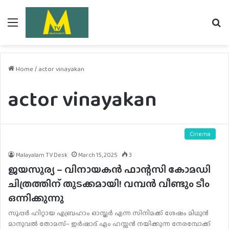
Menu
Se
fo
Home
/
actor vinayakan
actor vinayakan
Cinema
Malayalam TV Desk
March 15, 2025
3
ജയസൂര്യ – വിനായകൻ ഫാന്റസി കോമഡി
ചിത്രത്തിന് തുടക്കമായി! വമ്പൻ വീണ്ടും ടീം
ഒന്നിക്കുന്നു
സൂപ്പർ ഹിറ്റായ എബ്രഹാം ഓസ്ലർ എന്ന സിനിമക്ക് ശേഷം മിഥുൻ
മാനുവൽ തോമസ്– ഇർഷാദ് എം ഹസ്സൻ നയിക്കുന്ന നേരമ്പോക്ക്