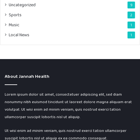
Uncategorized
9
Sports
2
Music
1
Local News
1
About Jannah Health
Lorem ipsum dolor sit amet, consectetuer adipiscing elit, sed diam
nonummy nibh euismod tincidunt ut laoreet dolore magna aliquam erat
volutpat. Ut wisi enim ad minim veniam, quis nostrud exerci tation
ullamcorper suscipit lobortis nisl ut aliquip.
Ut wisi enim ad minim veniam, quis nostrud exerci tation ullamcorper
suscipit lobortis nisl ut aliquip ex ea commodo consequat.