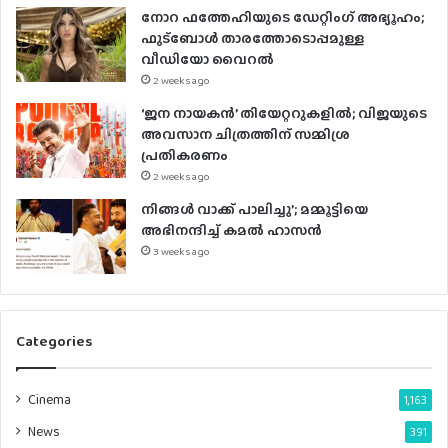
നോറ ഫത്തേഹിയുടെ ഡേറ്റിംഗ് അഭ്യൂഹം;
s
ഫുട്ബോൾ താരത്തോടൊപ്പമുള്ള
വീഡിയോ വൈറൽ
2 weeks ago
‘ജന നായകൻ’ തിയേറ്ററുകളിൽ; വിജയുടെ
അവസാന ചിത്രത്തിന് സമ്മിശ്ര
പ്രതികരണം
2 weeks ago
നിങ്ങൾ വാക്ക് പാലിച്ചു’; മമ്മൂട്ടിയെ
അഭിനന്ദിച്ച് കമൽ ഹാസൻ
3 weeks ago
Categories
Cinema
1,163
News
391