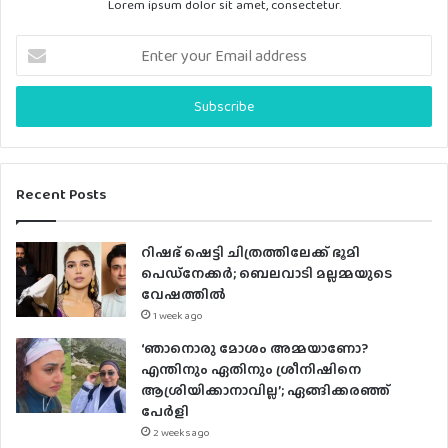
Lorem ipsum dolor sit amet, consectetur.
E
n
t
e
r
y
o
u
Recent Posts
r
E
റിഷഭ് ഷെട്ടി ചിത്രത്തിലേക്ക് ഭൂമി
m
പെഡ്‌നേക്കർ; ബെലവാടി മല്ലമ്മയുടെ
a
വേഷത്തിൽ
i
1 week ago
l
a
‘ഞാനൊരു മോശം അമ്മയാണോ?
d
എന്തിനും ഏതിനും ശ്രീനിഷിനെ
d
ആശ്രിയിക്കാനാവില്ല’; ഏങ്ങിക്കരഞ്ഞ്
r
പേർളി
e
2 weeks ago
s